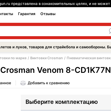
gun.ru представлена в ознакомительных целях, и не може
нтакты
Гарантия
Отзывы
летов и луков, товаров для страйкбола и самообороны. Б
товки по марке
Винтовки Crosman
Пневматическая винтов
а Crosman Venom 8-CD1K77
ранное
Добавить к сравнению
Выберите комплектацию