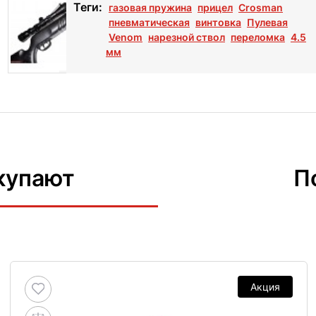
Теги:
газовая пружина
прицел
Crosman
пневматическая
винтовка
Пулевая
Venom
нарезной ствол
переломка
4.5
мм
купают
П
Акция