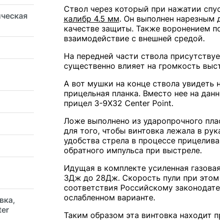
Ствол через который при нажатии спу
ческая
калибр 4.5 мм
. Он выполнен нарезным 
качестве защиты. Также воронением п
взаимодействие с внешней средой.
На передней части ствола присутству
существенно влияет на громкость выс
А вот мушки на конце ствола увидеть 
прицельная планка. Вместо нее на да
прицел 3-9Х32 Center Point.
Ложе выполнено из ударопрочного пла
для того, чтобы винтовка лежала в ру
удобства стрела в процессе прицелива
обратного импульса при выстреле.
Идущая в комплекте усиленная газова
3Дж до 28Дж. Скорость пули при этом 
соответствия Российскому законодате
ослабленном варианте.
вка,
ter
Таким образом эта винтовка находит п