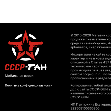
© 2010-2026 Магазин ccc
продаже пневматическог
средств самообороны, Air
арбалетов, снаряжения и
Информация на сайте cc
характер и не в коем ви
описанной в Статье 437 
технические харктерист
производителем без уве
сайтом cccp-gun.ru, пол
Мобильная версия
прописанными в раздел
Копирование любой инфо
Политика конфиденциальности
др.) с сайта CCCP-GUN 
наличия письменного со
CCCP-GUN
ИП Пантюхина Екатерин
322508100365805