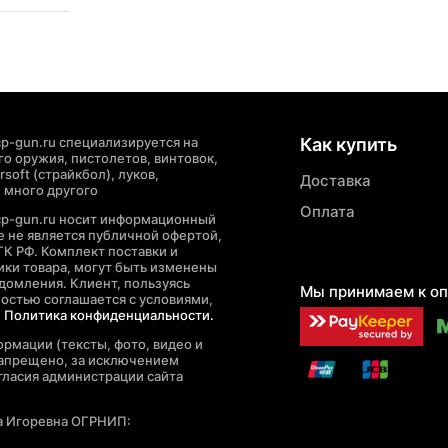
p-gun.ru специализируется на
Как купить
о оружия, пистолетов, винтовок,
soft (страйкбол), луков,
Доставка
 много другого
Оплата
cp-gun.ru носит информационный
де не является публичной офертой,
ГК РФ. Комплект поставки и
ики товара, могут быть изменены
домления. Клиент, пользуясь
Мы принимаем к оп
ностью соглашается с условиями,
е
Политика конфиденциальности.
рмации (тексты, фото, видео и
запрещено, за исключением
гласия администрации сайта
а Игоревна ОГРНИП: