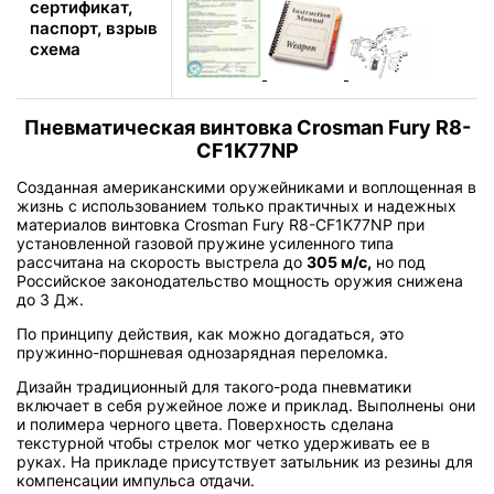
сертификат,
паспорт, взрыв
схема
Пневматическая винтовка Crosman Fury R8-
CF1K77NP
Созданная американскими оружейниками и воплощенная в
жизнь с использованием только практичных и надежных
материалов винтовка Crosman Fury R8-CF1K77NP при
установленной газовой пружине усиленного типа
рассчитана на скорость выстрела до
305 м/с,
но под
Российское законодательство мощность оружия снижена
до 3 Дж.
По принципу действия, как можно догадаться, это
пружинно-поршневая однозарядная переломка.
Дизайн традиционный для такого-рода пневматики
включает в себя ружейное ложе и приклад. Выполнены они
и полимера черного цвета. Поверхность сделана
текстурной чтобы стрелок мог четко удерживать ее в
руках. На прикладе присутствует затыльник из резины для
компенсации импульса отдачи.