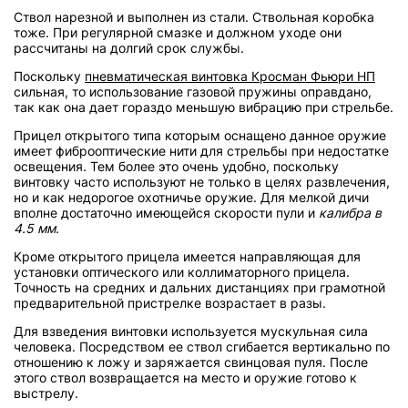
Ствол нарезной и выполнен из стали. Ствольная коробка
тоже. При регулярной смазке и должном уходе они
рассчитаны на долгий срок службы.
Поскольку
пневматическая винтовка Кросман Фьюри НП
сильная, то использование газовой пружины оправдано,
так как она дает гораздо меньшую вибрацию при стрельбе.
Прицел открытого типа которым оснащено данное оружие
имеет фиброоптические нити для стрельбы при недостатке
освещения. Тем более это очень удобно, поскольку
винтовку часто используют не только в целях развлечения,
но и как недорогое охотничье оружие. Для мелкой дичи
вполне достаточно имеющейся скорости пули и
калибра в
4.5 мм
.
Кроме открытого прицела имеется направляющая для
установки оптического или коллиматорного прицела.
Точность на средних и дальних дистанциях при грамотной
предварительной пристрелке возрастает в разы.
Для взведения винтовки используется мускульная сила
человека. Посредством ее ствол сгибается вертикально по
отношению к ложу и заряжается свинцовая пуля. После
этого ствол возвращается на место и оружие готово к
выстрелу.