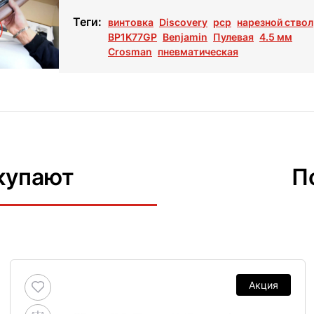
Теги:
винтовка
Discovery
pcp
нарезной ствол
BP1K77GP
Benjamin
Пулевая
4.5 мм
Crosman
пневматическая
купают
П
Акция