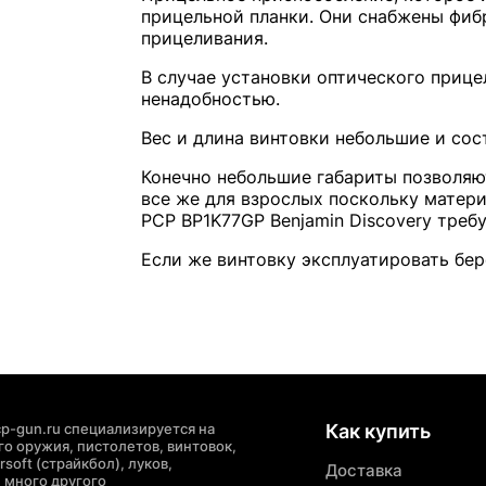
прицельной планки. Они снабжены фиб
прицеливания.
В случае установки оптического прице
ненадобностью.
Вес и длина винтовки небольшие и со
Конечно небольшие габариты позволяют
все же для взрослых поскольку матер
PCP BP1K77GP Benjamin Discovery треб
Если же винтовку эксплуатировать бер
p-gun.ru специализируется на
Как купить
о оружия, пистолетов, винтовок,
soft (страйкбол), луков,
Доставка
 много другого