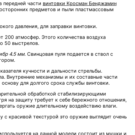
в передней части
винтовки Кросман Бенджамин
осторонних предметов и пыли пластмассовым
окого давления, для заправки винтовки.
т 200 атмосфер. Этого количества воздуха
о 50 выстрелов.
ибр 4.5 мм
. Свинцовая пуля подается в ствол с
тором.
казателя кучности и дальности стрельбы.
ла. Внутренние механизмы и их составные части
 основу для долгого срока службы винтовки.
варительной обработкой стабилизирующими
ря на защиту требует к себе бережного отношения,
ергать оружие длительному воздействию влаги.
у с красивой текстурой это оружие выглядит очень
используется на данной модели состоит из мушки и