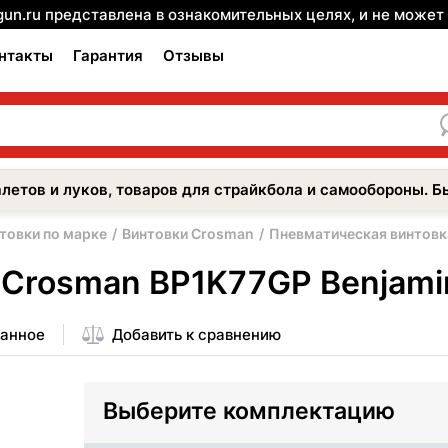
gun.ru представлена в ознакомительных целях, и не може
нтакты
Гарантия
Отзывы
летов и луков, товаров для страйкбола и самообороны. Б
товки по марке
Винтовки Crosman
Пневматическая винтовк
Crosman BP1K77GP Benjamin
ранное
Добавить к сравнению
Выберите комплектацию