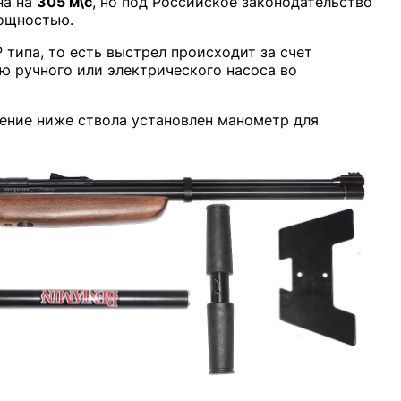
на на
305 м\с
, но под Российское законодательство
ощностью.
 типа, то есть выстрел происходит за счет
ю ручного или электрического насоса во
ение ниже ствола установлен манометр для