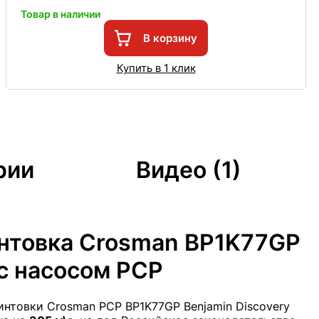
Товар в наличии
В корзину
Купить в 1 клик
рии
Видео (1)
нтовка Crosman BP1K77GP
 с насосом PCP
интовки Crosman PCP BP1K77GP Benjamin Discovery