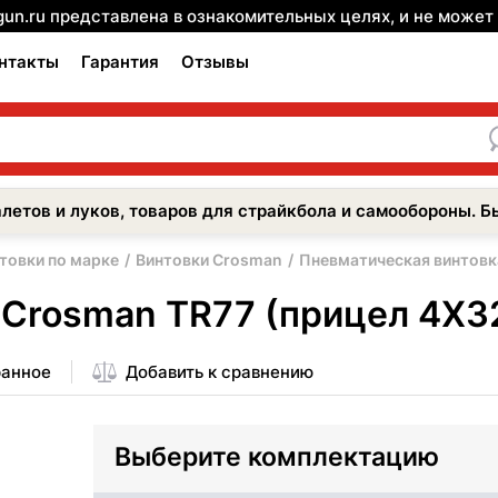
gun.ru представлена в ознакомительных целях, и не може
нтакты
Гарантия
Отзывы
летов и луков, товаров для страйкбола и самообороны. Б
товки по марке
Винтовки Crosman
Пневматическая винтовк
 Crosman TR77 (прицел 4Х3
ранное
Добавить к сравнению
Выберите комплектацию