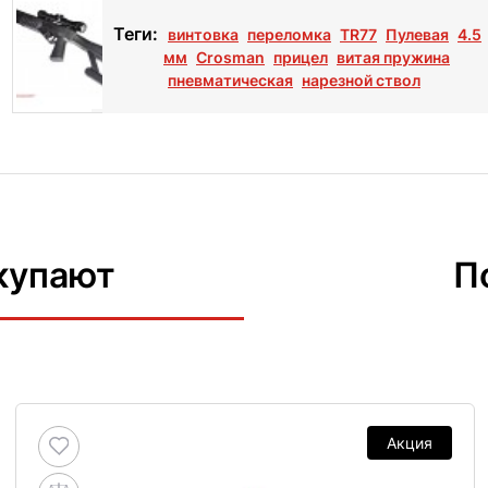
Теги:
винтовка
переломка
TR77
Пулевая
4.5
мм
Crosman
прицел
витая пружина
пневматическая
нарезной ствол
купают
П
Акция