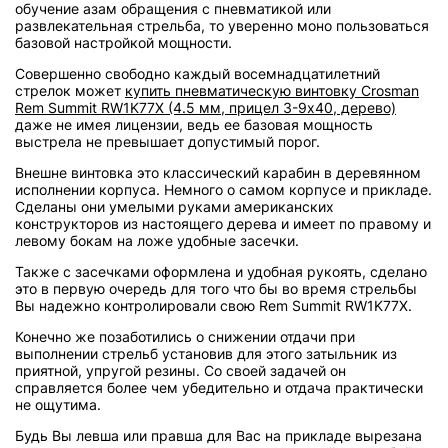
обучение азам обращения с пневматикой или
развлекательная стрельба, то уверенно моно пользоваться
базовой настройкой мощности.
Совершенно свободно каждый восемнадцатилетний
стрелок может
купить пневматическую винтовку Crosman
Rem Summit RW1K77X (4.5 мм, прицел 3-9х40, дерево)
даже не имея лицензии, ведь ее базовая мощность
выстрела не превышает допустимый порог.
Внешне винтовка это классический карабин в деревянном
исполнении корпуса. Немного о самом корпусе и прикладе.
Сделаны они умелыми руками американских
конструкторов из настоящего дерева и имеет по правому и
левому бокам на ложе удобные засечки.
Также с засечками оформлена и удобная рукоять, сделано
это в первую очередь для того что бы во время стрельбы
Вы надежно контролировали свою Rem Summit RW1K77X.
Конечно же позаботились о снижении отдачи при
выполнении стрельб установив для этого затыльник из
приятной, упругой резины. Со своей задачей он
справляется более чем убедительно и отдача практически
не ощутима.
Будь Вы левша или правша для Вас на прикладе вырезана