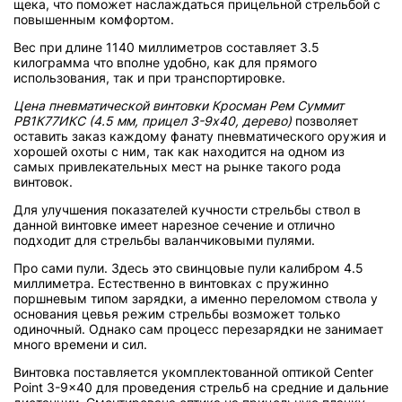
щека, что поможет наслаждаться прицельной стрельбой с
повышенным комфортом.
Вес при длине 1140 миллиметров составляет 3.5
килограмма что вполне удобно, как для прямого
использования, так и при транспортировке.
Цена пневматической винтовки Кросман Рем Суммит
РВ1К77ИКС (4.5 мм, прицел 3-9х40, дерево)
позволяет
оставить заказ каждому фанату пневматического оружия и
хорошей охоты с ним, так как находится на одном из
самых привлекательных мест на рынке такого рода
винтовок.
Для улучшения показателей кучности стрельбы ствол в
данной винтовке имеет нарезное сечение и отлично
подходит для стрельбы валанчиковыми пулями.
Про сами пули. Здесь это свинцовые пули калибром 4.5
миллиметра. Естественно в винтовках с пружинно
поршневым типом зарядки, а именно переломом ствола у
основания цевья режим стрельбы возможет только
одиночный. Однако сам процесс перезарядки не занимает
много времени и сил.
Винтовка поставляется укомплектованной оптикой Center
Point 3-9x40 для проведения стрельб на средние и дальние