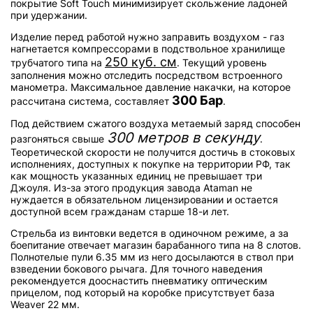
покрытие Soft Touch минимизирует скольжение ладоней
при удержании.
Изделие перед работой нужно заправить воздухом - газ
нагнетается компрессорами в подствольное хранилище
250 куб. см
трубчатого типа на
. Текущий уровень
заполнения можно отследить посредством встроенного
манометра. Максимальное давление накачки, на которое
300 Бар
рассчитана система, составляет
.
Под действием сжатого воздуха метаемый заряд способен
300 метров в секунду
разгоняться свыше
.
Теоретической скорости не получится достичь в стоковых
исполнениях, доступных к покупке на территории РФ, так
как мощность указанных единиц не превышает три
Джоуля. Из-за этого продукция завода Ataman не
нуждается в обязательном лицензировании и остается
доступной всем гражданам старше 18-и лет.
Стрельба из винтовки ведется в одиночном режиме, а за
боепитание отвечает магазин барабанного типа на 8 слотов.
Полнотелые пули 6.35 мм из него досылаются в ствол при
взведении бокового рычага. Для точного наведения
рекомендуется дооснастить пневматику оптическим
прицелом, под который на коробке присутствует база
Weaver 22 мм.