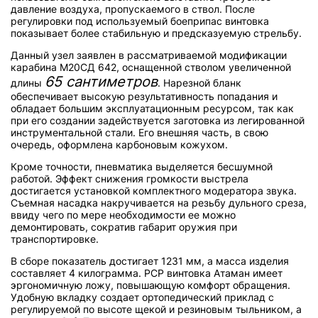
давление воздуха, пропускаемого в ствол. После
регулировки под используемый боеприпас винтовка
показывает более стабильную и предсказуемую стрельбу.
Данный узел заявлен в рассматриваемой модификации
карабина М20СД 642, оснащенной стволом увеличенной
65 сантиметров
длины
. Нарезной бланк
обеспечивает высокую результативность попадания и
обладает большим эксплуатационным ресурсом, так как
при его создании задействуется заготовка из легированной
инструментальной стали. Его внешняя часть, в свою
очередь, оформлена карбоновым кожухом.
Кроме точности, пневматика выделяется бесшумной
работой. Эффект снижения громкости выстрела
достигается установкой комплектного модератора звука.
Съемная насадка накручивается на резьбу дульного среза,
ввиду чего по мере необходимости ее можно
демонтировать, сократив габарит оружия при
транспортировке.
В сборе показатель достигает 1231 мм, а масса изделия
составляет 4 килограмма. PCP винтовка Атаман имеет
эргономичную ложу, повышающую комфорт обращения.
Удобную вкладку создает ортопедический приклад с
регулируемой по высоте щекой и резиновым тыльником, а