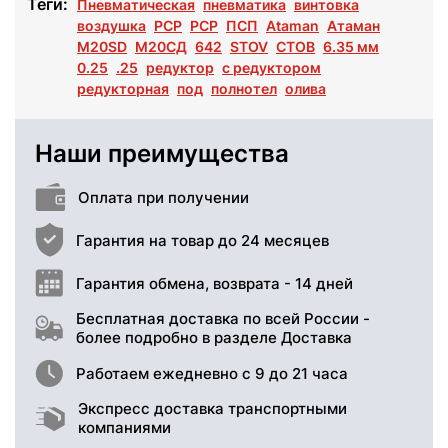
Теги:
Пневматическая
пневматика
винтовка
воздушка
PCP
РСР
ПСП
Ataman
Атаман
M20SD
М20СД
642
STOV
СТОВ
6.35 мм
0.25
.25
редуктор
с редуктором
редукторная
под
полнотел
олива
Наши преимущества
Оплата при получении
Гарантия на товар до 24 месяцев
Гарантия обмена, возврата - 14 дней
Бесплатная доставка по всей России -
более подробно в разделе Доставка
Работаем ежедневно с 9 до 21 часа
Экспресс доставка транспортными
компаниями