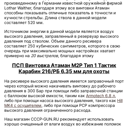
произведенному в Германии известной оружейной фирмой
Lothar Walther, благодаря этому все винтовки Атаман
способны показывать отличные показатель в точности и
кучности стрельбы. Длина ствола в данной модели
составляет 520 мм.
Источником энергии в данной модели является воздух
высокого давления, заправленный в резервуар высокого
давления под стволом. Объем данного ресивера
составляет 250 кубических сантиметров, которого в свою
очередь при максимально мощных настройках хватает
примерно на
20 выстрелов
, благодаря этому
ПСП Винтовка Атаман М2Р Тип 1 Тактик
Карабин 216/РБ 6.35 мм для охоты
На ресивере высокого давления имеется заправочный порт
через который можно накачивать винтовку до рабочего
давления в 300 Бар при помощи либо заправочной станции
с баллоном высокой емкости, таким как
Armotech 6.8 л
,
либо при помощи насоса высокого давления, такого как
Hill
MK4 с осушителем
, либо при помощи PCP компрессора
высокого давления ограниченного расхода.
Наш магазин CCCP-GUN.RU рекомендует использовать
хорошо очищенный от влаги воздух во избежание поломок