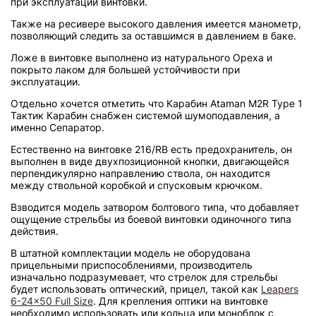
при эксплуатации винтовки.
Также на ресивере высокого давления имеется манометр,
позволяющий следить за оставшимся в давлением в баке.
Ложе в винтовке выполнено из натурального Ореха и
покрыто лаком для большей устойчивости при
эксплуатации.
Отдельно хочется отметить что Карабин Ataman M2R Type 1
Тактик Карабин снабжен системой шумоподавления, а
именно Сепаратор.
Естественно на винтовке 216/RB есть предохранитель, он
выполнен в виде двухпозиционной кнопки, двигающейся
перпендикулярно направлению ствола, он находится
между ствольной коробкой и спусковым крючком.
Взводится модель затвором болтового типа, что добавляет
ощущение стрельбы из боевой винтовки одиночного типа
действия.
В штатной комплектации модель не оборудована
прицельными приспособлениями, производитель
изначально подразумевает, что стрелок для стрельбы
будет использовать оптический, прицел, такой как
Leapers
6-24x50 Full Size
. Для крепления оптики на винтовке
необходимо использовать или кольца или моноблок с