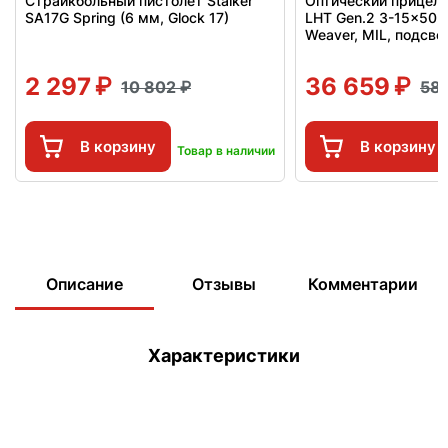
Страйкбольный пистолет Stalker
Оптический прицел 
SA17G Spring (6 мм, Glock 17)
LHT Gen.2 3-15x50 S
Weaver, MIL, подсве
2 297
36 659
10 802
58
В корзину
В корзину
Товар в наличии
Описание
Отзывы
Комментарии
Характеристики