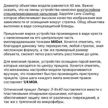
Диаметр объектива модели равняется 40 мм. Важно
сказать, что на линзы устройства нанесено
многослойное
специализированное напыление
Sapphire Lens Coating
,
которое обеспечивает высокое качество изображения вне
зависимости от освещения вокруг стрелка. Обод объектива
выполнен в виде солнцезащитной бленды.
Прицельная марка устройства произведена в виде креста
с нанесенными на его центральную часть
миллирадианными точками
MilDot
. Хочется отметить, что
благодаря данному типу перекрестия, любой стрелок, зная
несложную формулу, а так же примерный размер
обеъекта, сможет легко рассчитать расстояние до цели.
Для внесения правок, устройство оснащено парой винтов,
которые находятся по центру прицела. Хочется отметить,
что механизмы настройки модели проворачиваются
вручную, что позволяет быстро производить пристрелку
прицела. Цена шага каждого винта внесения правок
составляет
1/4 МОА
.
Оптический прицел
Липерс 3-9х40
поставляется вместе с
пластиковыми откидными крышками, которые
обеспечивают защиту линз от различных повреждений, а
так же с тряпочкой из микрофибры.