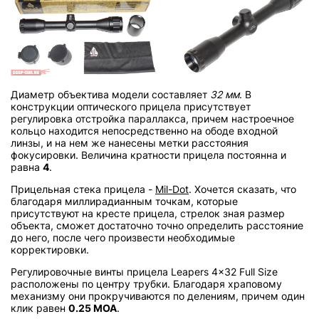
Диаметр объектива модели составляет
32 мм
. В
конструкции оптического прицела присутствует
регулировка отстройка параллакса, причем настроечное
кольцо находится непосредственно на ободе входной
линзы, и на нем же нанесены метки расстояния
фокусировки. Величина кратности прицела постоянна и
равна
4
.
Прицельная стека прицела -
Mil-Dot
. Хочется сказать, что
благодаря миллирадианным точкам, которые
присутствуют на кресте прицела, стрелок зная размер
объекта, сможет достаточно точно определить расстояние
до него, после чего произвести необходимые
корректировки.
Регулировочные винты прицела Leapers 4x32 Full Size
расположены по центру трубки. Благодаря храповому
механизму они прокручиваются по делениям, причем один
клик равен
0.25 MOA
.