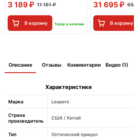
3 189
31 695
11 161
65 
В корзину
В корзину
Товар в наличии
Описание
Отзывы
Комментарии
Видео (1)
Характеристики
Марка
Leapers
Страна
США / Китай
производитель
Тип
Оптический прицел