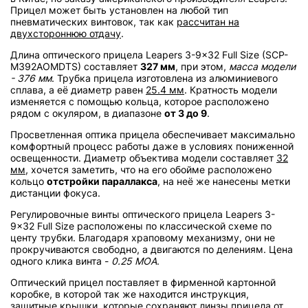
Прицел может быть установлен на любой тип
пневматических винтовок, так как
рассчитан на
двухстороннюю отдачу
.
Длина оптического прицела Leapers 3-9x32 Full Size (SCP-
M392AOMDTS) составляет
327 мм
, при этом,
масса модели
- 376 мм
. Трубка прицела изготовлена из алюминиевого
сплава, а её диаметр равен
25.4 мм
. Кратность модели
изменяется с помощью кольца, которое расположено
рядом с окуляром, в диапазоне
от 3 до 9
.
Просветленная оптика прицела обеспечивает максимально
комфортный процесс работы даже в условиях пониженной
освещенности. Диаметр объектива модели составляет
32
мм
, хочется заметить, что на его обойме расположено
кольцо
отстройки параллакса
, на неё же нанесены метки
дистанции фокуса.
Регулировочные винты оптического прицела Leapers 3-
9x32 Full Size расположены по классической схеме по
центу трубки. Благодаря храповому механизму, они не
прокручиваются свободно, а двигаются по делениям. Цена
одного клика винта -
0.25 MOA
.
Оптический прицел поставляет в фирменной картонной
коробке, в которой так же находится инструкция,
защитные крышки, которые сохраняют линзы прицела от