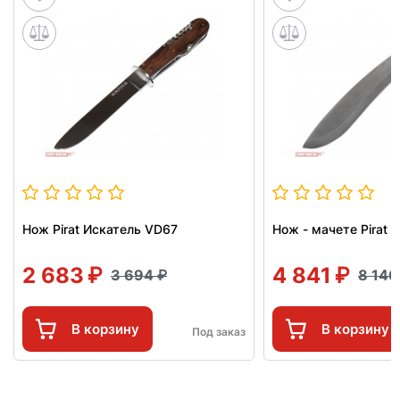
Нож Pirat Искатель VD67
Нож - мачете Pirat 
2 683
4 841
3 694
8 14
В корзину
В корзину
Под заказ