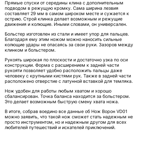
Прямые спуски от середины клина с дополнительным
подводом в режущую кромку. Сама ширина лезвия
составляет 29 мм в самом широком месте и сужается к
острию. Строй клинка делает возможным и режущие
движения и колющие. Иными словами, он универсален.
Больстер изготовлен из стали и имеет упор для пальцев.
Благодаря ему этим ножом можно наносить сильные
колющие удары не опасаясь за свои руки. Зазоров между
клинком и больстером.
Рукоять широкая по плоскости и достаточно узка по оси
конструкции. Форма с расширением к задней части
рукояти позволяет удобно расположить пальцы даже
человеку с крупными кистями рук. Также в задней части
расположено отверстие с латунной вставкой для темляка.
Нож удобен для работы любым хватом и хорошо
сбалансирован. Точка баланса находится за больстером.
Это делает возможным быструю смену хвата ножа.
В итоге, собрав воедино все данные об Нож Ворон VD01
можно заявить, что такой нож сможет стать надежным не
просто инструментом, но и надежным другом для всех
любителей путешествий и искателей приключений.