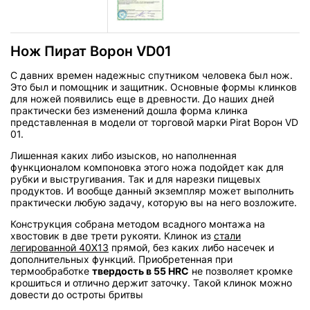
Нож Пират Ворон VD01
С давних времен надежныс спутником человека был нож.
Это был и помощник и защитник. Основные формы клинков
для ножей появились еще в древности. До наших дней
практически без изменений дошла форма клинка
представленная в модели от торговой марки Pirat Ворон VD
01.
Лишенная каких либо изысков, но наполненная
функционалом компоновка этого ножа подойдет как для
рубки и выстругивания. Так и для нарезки пищевых
продуктов. И вообще данный экземпляр может выполнить
практически любую задачу, которую вы на него возложите.
Конструкция собрана методом всадного монтажа на
хвостовик в две трети рукояти. Клинок из
стали
легированной 40Х13
прямой, без каких либо насечек и
дополнительных функций. Приобретенная при
термообработке
твердость в 55 HRC
не позволяет кромке
крошиться и отлично держит заточку. Такой клинок можно
довести до остроты бритвы