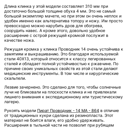
Длина клинка у этой модели составляет 310 мм при
достаточно большой толщине обуха 4 мм. Это не самый
большой экземпляр мачете, но при этом он очень неплох и
удобен именно как альтернатива топору и ножу. Им просто
превосходно можно нарубить дров для обогрева,
соорудить навес. А кроме этого, довольно удобное
расширение с острой режущей кромкой послужит в
качестве ножа.
Режущая кромка у клинка Проводник 14 очень устойчива к
замятиям и выкрашиванию. Это благодаря используемой
стали 40Х13, который относится к классу легированных
сталей и обладает полной устойчивостью к ржавчине. По
причине своих уникальных свойств из этой стали делают
медицинские инструменты. В том числе и хирургические
скальпели.
Лезвие зачернено. Это сделано для того, чтобы солнечные
лучи не бликовали на плоскости клинка и не привлекали
лишнего внимания к экспедиционному или туристическому
лагерю.
Рукоять модели
Пират Проводник - 14 МА - 864
в отличие
от традиционных кукри сделана из резинопласта. Этот
материал не боится влаги, его удобно удерживать.
Расширения в тыльной части не позволит при рубящем