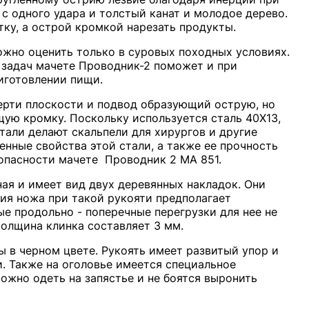
с одного удара и толстый канат и молодое дерево.
ку, а острой кромкой нарезать продукты.
ожно оценить только в суровых походных условиях.
задач мачете Проводник-2 поможет и при
иготовлении пищи.
верти плоскости и подвод образующий острую, но
ую кромку. Поскольку используется сталь 40Х13,
стали делают скальпели для хирургов и другие
нные свойства этой стали, а также ее прочность
зопасности мачете Проводник 2 МА 851.
ная и имеет вид двух деревянных накладок. Они
ия ножа при такой рукояти предполагает
е продольно - поперечные перегрузки для нее не
толщина клинка составляет 3 мм.
ы в черном цвете. Рукоять имеет развитый упор и
. Также на оголовье имеется специальное
можно одеть на запястье и не боятся выронить