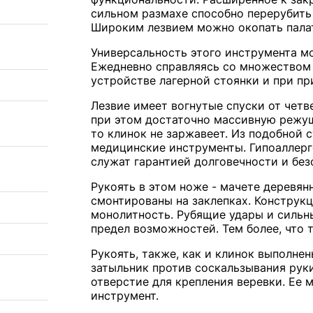
сильном размахе способно перерубить 
Широким лезвием можно окопать палат
Универсальность этого инструмента м
Ежедневно справляясь со множеством 
устройстве лагерной стоянки и при пр
Лезвие имеет вогнутые спуски от чет
при этом достаточно массивную режущ
то клинок не заржавеет. Из подобной 
медицинские инструменты. Гипоаллерге
служат гарантией долговечности и бе
Рукоять в этом ноже - мачете деревян
смонтированы на заклепках. Конструкц
монолитность. Рубящие удары и сильны
предел возможностей. Тем более, что 
Рукоять, также, как и клинок выполнен
затыльник против соскальзывания руки
отверстие для крепления веревки. Ее 
инструмент.