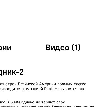
рии
Видео (1)
дник-2
ля стран Латинской Америки прямым слегка
зводится кампанией Pirat. Называется оно
ка 315 мм однако не теряют свое
ругленному острию лезвие благодаря инерции при