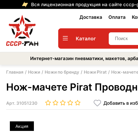
Вся лицензионная продукция на сайте cccp-
Доставка
Оплата
Ко
Каталог
Интернет-магазин пневматики, макетов, арба
Главная
Ножи
Ножи по бренду
Ножи Pirat
Нож-мачете 
Нож-мачете Pirat Проводни
Добавить в из
Арт.
31051230
Акция