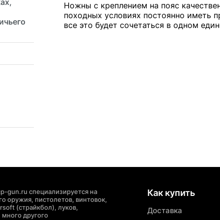
ах,
Ножны с креплением на пояс качестве
походных условиях постоянно иметь пр
ичьего
все это будет сочетаться в одном еди
p-gun.ru специализируется на
Как купить
о оружия, пистолетов, винтовок,
soft (страйкбол), луков,
Доставка
 много другого