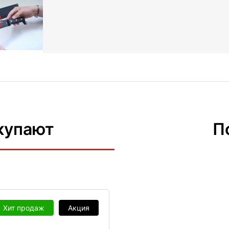
купают
П
Хит продаж
Акция