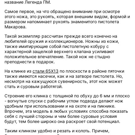
название Легенда ПМ.
Самое первое, на что обращено внимание при осмотре
этого ножа, это рукоять, которая внешним видом, формой и
размером напоминает рукоять знаменитого пистолета
Макарова.
Такой экземпляр рассчитан прежде всего конечно на
любителей оружия и коллекционеров. Ножны из кожи,
также имитирующие собой пистолетную кобуру с
характерной защелкой верхнего клапана усиливают
положительное впечатление. Такой нож не стыдно
преподнести в подарок.
На клинке из
стали 65Х13
по плоскости в районе пяточки
также имеются насечки, как и на затворе пистолета. Но,
несмотря на кажущуюся сувенирность, этот нож может
стать и суровым работягой.
Строение его клинка с толщиной по обуху до 6 мм и плоско
- вогнутые спуски с рабочим углом подвода делают нож
удобным при использовании и на охоте и на пикнике.
Впрочем, эта модель в любых условиях способна показать
себя с лучшей стороны и чем более суровые условия
будут, тем более широко она раскроет свой потенциал.
Таким клинком удобно и резать и колоть. Причем,