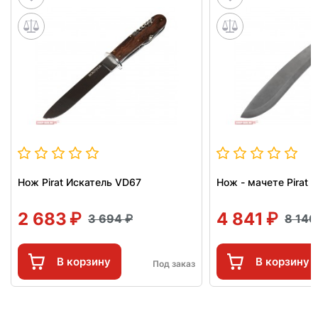
Нож Pirat Искатель VD67
Нож - мачете Pirat 
2 683
4 841
3 694
8 14
В корзину
В корзину
Под заказ