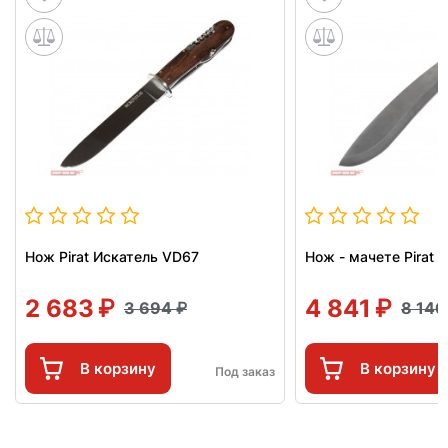
Нож Pirat Искатель VD67
Нож - мачете Pirat 
2 683
4 841
3 694
8 14
В корзину
В корзину
Под заказ