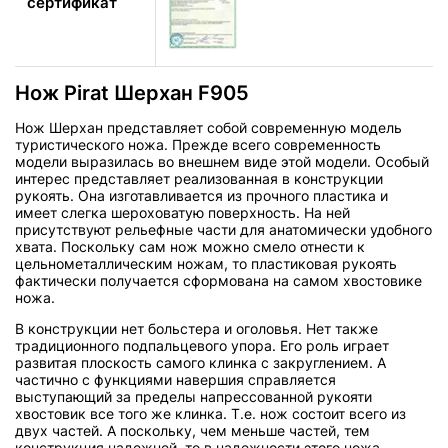
сертификат
Нож Pirat Шерхан F905
Нож Шерхан представляет собой современную модель
туристического ножа. Прежде всего современность
модели выразилась во внешнем виде этой модели. Особый
интерес представляет реализованная в конструкции
рукоять. Она изготавливается из прочного пластика и
имеет слегка шероховатую поверхность. На ней
присутствуют рельефные части для анатомически удобного
хвата. Поскольку сам нож можно смело отнести к
цельнометаллическим ножам, то пластиковая рукоять
фактически получается сформована на самом хвостовике
ножа.
В конструкции нет больстера и оголовья. Нет также
традиционного подпальцевого упора. Его роль играет
развитая плоскость самого клинка с закруглением. А
частично с функциями навершия справляется
выступающий за пределы напрессованной рукояти
хвостовик все того же клинка. Т.е. нож состоит всего из
двух частей. А поскольку, чем меньше частей, тем
конструкция надежней, то в надежности этого ножа