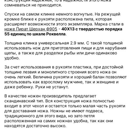
сомневаться не приходится.
Спуски на самом клинке немного вогнутые. На режущей
кромке ближе к рукояти расположена пила, которая
расширяет возможности этого экземпляра. Марка стали в
ноже Пират Шерхан Ф905
-
40Х13 с твердостью порядка
55 единиц по шкале Роквелла
.
Толщина клинка универсальная 2.9 мм. С такой толщиной
использовать нож для приготовления пищи и для нарубания
щепы, а также для разделки рыбы или дичи одинаково
удобно.
За счет использования в рукояти пластика, при достойной
толщине лезвия и монолитного строения всего ножа он
очень легкий. Величина рукояти и хороший балан позволяют
использовать как взрослому мужчине, так и женщине и
даже ребенку. Руки не устанут.
В качестве ножен производитель предлагает
скандинавский тип. Вся конструкция ножа полностью
входит в этот чехол и остается только малая часть рукояти
для доставания ножа. Ножны не имеют подвеса,
традиционного для этого вида, но зато петля
расположенная на самих ножнах удобна, так как они
находятся достаточно высоко.