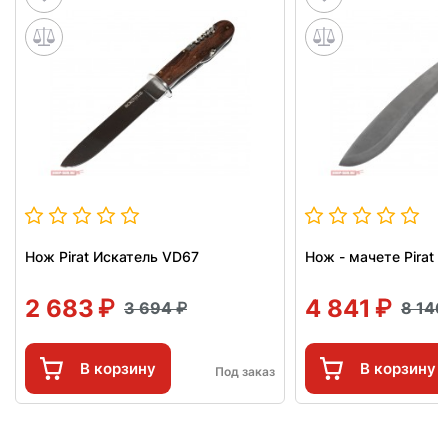
Нож Pirat Искатель VD67
Нож - мачете Pirat 
2 683
4 841
3 694
8 14
В корзину
В корзину
Под заказ