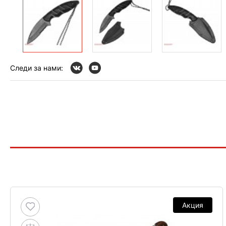
Следи за нами:
Акция