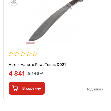
Нож - мачете Pirat Тесак D021
4 841
8 146
В корзину
Под заказ