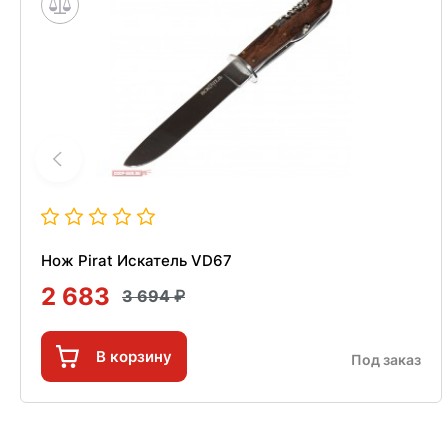
Нож Pirat Искатель VD67
2 683
3 694
В корзину
Под заказ