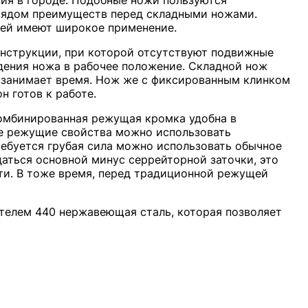
ия в городе. Подобные ножи пользуются
 рядом преимуществ перед складными ножами.
лей имеют широкое применение.
онструкции, при которой отсутствуют подвижные
дения ножа в рабочее положение. Складной нож
о занимает время. Нож же с фиксированным клинком
н готов к работе.
омбинированная режущая кромка удобна в
е режущие свойства можно использовать
ребуется грубая сила можно использовать обычное
адаться основной минус серрейторной заточки, это
сти. В тоже время, перед традиционной режущей
ителем 440 нержавеющая сталь, которая позволяет