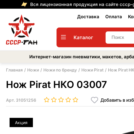
Вся лицензионная продукция на сайте cccp-
Доставка
Оплата
Ко
Каталог
Интернет-магазин пневматики, макетов, арба
Главная
Ножи
Ножи по бренду
Ножи Pirat
Нож Pirat Н
Нож Pirat НКО 03007
Добавить в из
Арт.
31051256
Акция