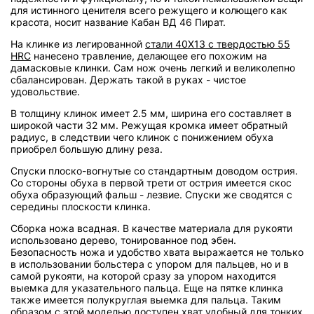
для истинного ценителя всего режущего и колющего как
красота, носит название Кабан ВД 46 Пират.
На клинке из легированной
стали 40Х13 с твердостью 55
HRC
нанесено травление, делающее его похожим на
дамасковые клинки. Сам нож очень легкий и великолепно
сбалансирован. Держать такой в руках - чистое
удовольствие.
В толщину клинок имеет 2.5 мм, ширина его составляет в
широкой части 32 мм. Режущая кромка имеет обратный
радиус, в следствии чего клинок с понижением обуха
приобрел большую длину реза.
Спуски плоско-вогнутые со стандартным доводом острия.
Со стороны обуха в первой трети от острия имеется скос
обуха образующий фальш - лезвие. Спуски же сводятся с
середины плоскости клинка.
Сборка ножа всадная. В качестве материала для рукояти
использовано дерево, тонированное под эбен.
Безопасность ножа и удобство хвата выражается не только
в использовании больстера с упором для пальцев, но и в
самой рукояти, на которой сразу за упором находится
выемка для указательного пальца. Еще на пятке клинка
также имеется полукруглая выемка для пальца. Таким
образом с этой моделью доступен хват удобный для тонких