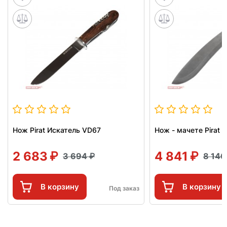
Нож Pirat Искатель VD67
Нож - мачете Pirat 
2 683
4 841
3 694
8 14
В корзину
В корзину
Под заказ