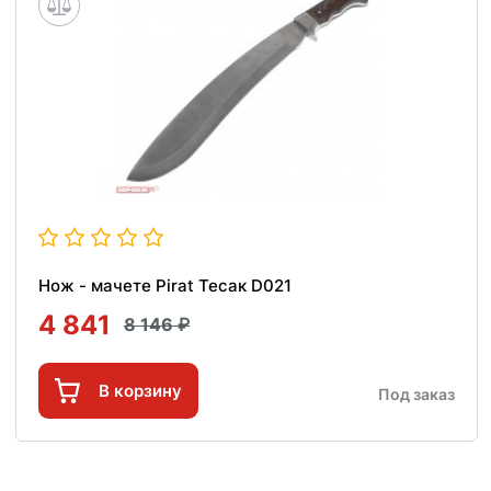
Нож - мачете Pirat Тесак D021
4 841
8 146
В корзину
Под заказ