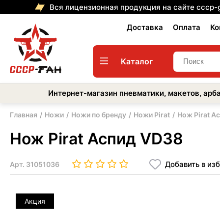
Вся лицензионная продукция на сайте cccp-
Доставка
Оплата
Ко
Каталог
Интернет-магазин пневматики, макетов, арба
Главная
Ножи
Ножи по бренду
Ножи Pirat
Нож Pirat А
Нож Pirat Аспид VD38
Добавить в из
Арт.
31051036
Акция