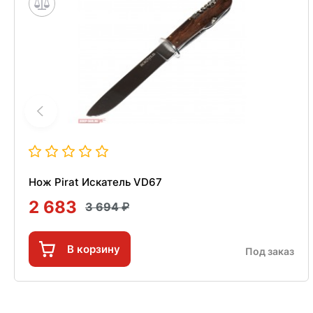
Нож Pirat Искатель VD67
2 683
3 694
В корзину
Под заказ