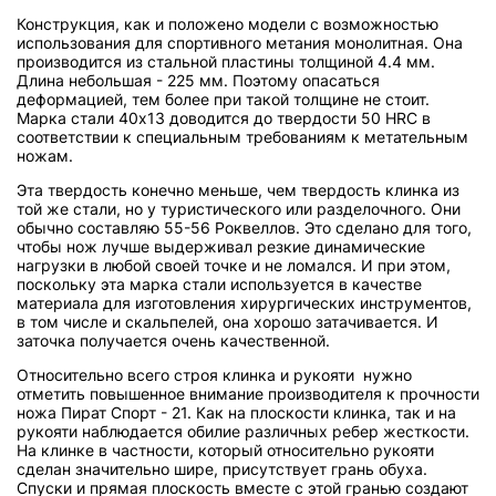
Конструкция, как и положено модели с возможностью
использования для спортивного метания монолитная. Она
производится из стальной пластины толщиной 4.4 мм.
Длина небольшая - 225 мм. Поэтому опасаться
деформацией, тем более при такой толщине не стоит.
Марка стали 40х13 доводится до твердости 50 HRC в
соответствии к специальным требованиям к метательным
ножам.
Эта твердость конечно меньше, чем твердость клинка из
той же стали, но у туристического или разделочного. Они
обычно составляю 55-56 Роквеллов. Это сделано для того,
чтобы нож лучше выдерживал резкие динамические
нагрузки в любой своей точке и не ломался. И при этом,
поскольку эта марка стали используется в качестве
материала для изготовления хирургических инструментов,
в том числе и скальпелей, она хорошо затачивается. И
заточка получается очень качественной.
Относительно всего строя клинка и рукояти нужно
отметить повышенное внимание производителя к прочности
ножа Пират Спорт - 21. Как на плоскости клинка, так и на
рукояти наблюдается обилие различных ребер жесткости.
На клинке в частности, который относительно рукояти
сделан значительно шире, присутствует грань обуха.
Спуски и прямая плоскость вместе с этой гранью создают