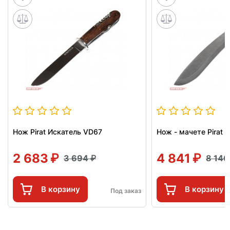
Нож Pirat Искатель VD67
Нож - мачете Pirat 
2 683
4 841
3 694
8 14
В корзину
В корзину
Под заказ