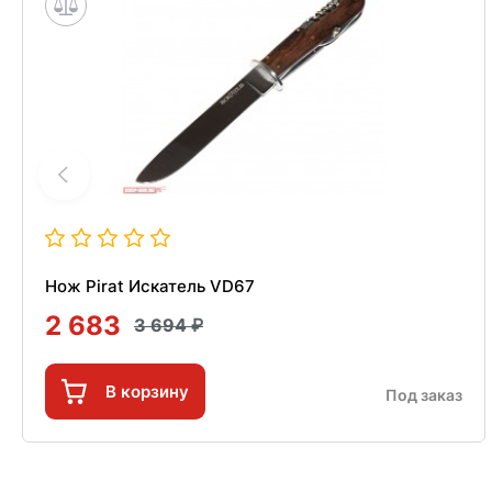
Нож Pirat Искатель VD67
2 683
3 694
В корзину
Под заказ