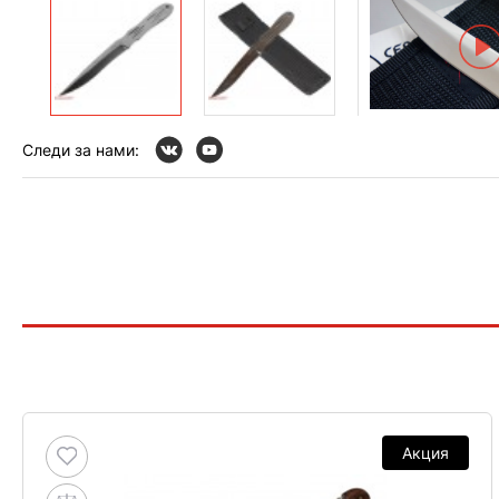
Следи за нами:
Акция