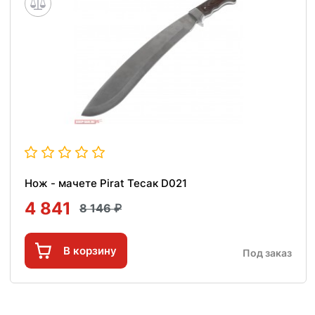
Нож - мачете Pirat Тесак D021
4 841
8 146
В корзину
Под заказ