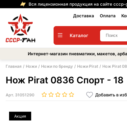
Вся лицензионная продукция на сайте cccp-
Доставка
Оплата
Ко
Каталог
Интернет-магазин пневматики, макетов, арба
Главная
Ножи
Ножи по бренду
Ножи Pirat
Нож Pirat 08
Нож Pirat 0836 Спорт - 18
Добавить в из
Арт.
31051290
Акция