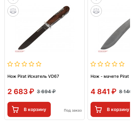
Нож Pirat Искатель VD67
Нож - мачете Pirat 
2 683
4 841
3 694
8 14
В корзину
В корзину
Под заказ