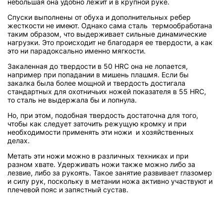
небольшая она удобно лежит и в крупной руке.
Спуски выполнены от обуха и дополнительных ребер
жесткости не имеют. Однако сама сталь термообработана
таким образом, что выдерживает сильные динамические
нагрузки. Это происходит не благодаря ее твердости, а как
это ни парадоксально именно мягкости.
Закаленная до твердости в 50 HRC она не лопается,
например при попадании в мишень плашмя. Если бы
закалка была более мощной и твердость достигала
стандартных для охотничьих ножей показателя в 55 HRC,
то сталь не выдержала бы и лопнула.
Но, при этом, подобная твердость достаточна для того,
чтобы как следует заточить режущую кромку и при
необходимости применять эти ножи и хозяйственных
делах.
Метать эти ножи можно в различных техниках и при
разном хвате. Удерживать ножи также можно либо за
лезвие, либо за рукоять. Такое занятие развивает глазомер
и силу рук, поскольку в метании ножа активно участвуют и
плечевой пояс и запястный сустав.