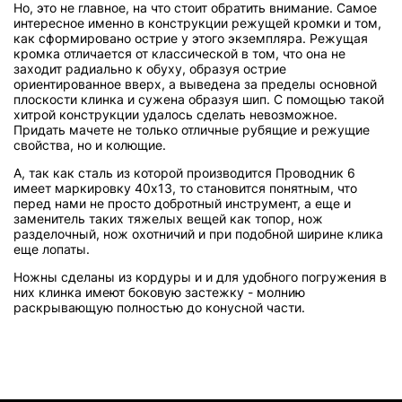
Но, это не главное, на что стоит обратить внимание. Самое
интересное именно в конструкции режущей кромки и том,
как сформировано острие у этого экземпляра. Режущая
кромка отличается от классической в том, что она не
заходит радиально к обуху, образуя острие
ориентированное вверх, а выведена за пределы основной
плоскости клинка и сужена образуя шип. С помощью такой
хитрой конструкции удалось сделать невозможное.
Придать мачете не только отличные рубящие и режущие
свойства, но и колющие.
А, так как сталь из которой производится Проводник 6
имеет маркировку 40х13, то становится понятным, что
перед нами не просто добротный инструмент, а еще и
заменитель таких тяжелых вещей как топор, нож
разделочный, нож охотничий и при подобной ширине клика
еще лопаты.
Ножны сделаны из кордуры и и для удобного погружения в
них клинка имеют боковую застежку - молнию
раскрывающую полностью до конусной части.