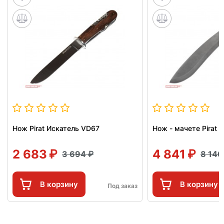
Нож Pirat Искатель VD67
Нож - мачете Pirat 
2 683
4 841
3 694
8 14
В корзину
В корзину
Под заказ