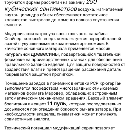
290
трубчатой формы рассчитан на закачку
кубических сантиметров
воздуха. Нагнетаемый
внутрь цилиндра объем обеспечивает достаточное
количество выстрелов до момента полного опустошения
емкости.
Модернизация затронула внешнюю часть карабина
Снайпер, который теперь комплектуется переработанной
ложей с улучшенными показателями эргономики. В
качестве основного материала применяется массив
древесины
натуральной
, подвергающийся тщательной
формовке на производственных станках для обеспечения
правильного баланса изделия. Для защиты поверхностей от
воздействия влаги и предотвращения рассыхания деталь
покрывается защитной пропиткой.
Помещение зарядов в приемник винтовки РСР КрюгерГан
выполняется посредством многозарядных отмыкаемых
магазинов формата Мародер, обладающих встроенным
автоматическим механизмом вращения. Базовый элемент
11 пуль
боепитания вмещает
, которые последовательно
досылаются при отведении бокового рычага затвора. При
необходимости владелец пневматики может применять
совместимые аналоги.
Технический потенциал модификаций серии позволяет