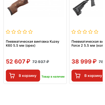
Пневматическая винтовка Kuzey
Пневматическая вин
K60 5.5 мм (орех)
Force 2 5.5 мм (колб
52 607
38 999
72 937
78
В корзину
В корзину
Товар в наличии