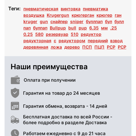
Теги:
пневматическая
винтовка
пневматика
воздушка
Krugergun
крюгерган
крюгер
ган
kruger
gun
снайпер
sniper
буллпап
бул
булл
пап
булпап
Bullpup
bull
pup
6.35
мм
.25
0.25
580
резервуар
510
редуктор
редукторная
с
редуктором
передний
взвод
деревянная
ложа
дерево
ПСП
ПЦП
РСР
PCP
Наши преимущества
Оплата при получении
Гарантия на товар до 24 месяцев
Гарантия обмена, возврата - 14 дней
Бесплатная доставка по всей России -
более подробно в разделе Доставка
Работаем ежедневно с 9 до 21 часа