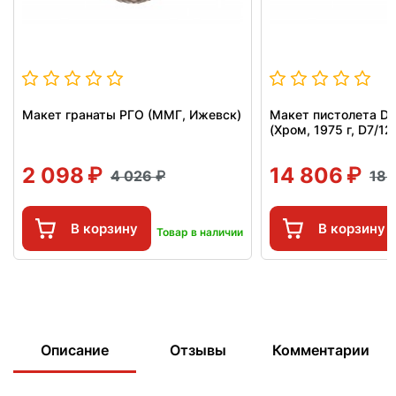
Макет гранаты РГО (ММГ, Ижевск)
Макет пистолета Den
(Хром, 1975 г, D7/1
2 098
14 806
4 026
18 
В корзину
В корзину
Товар в наличии
Описание
Отзывы
Комментарии