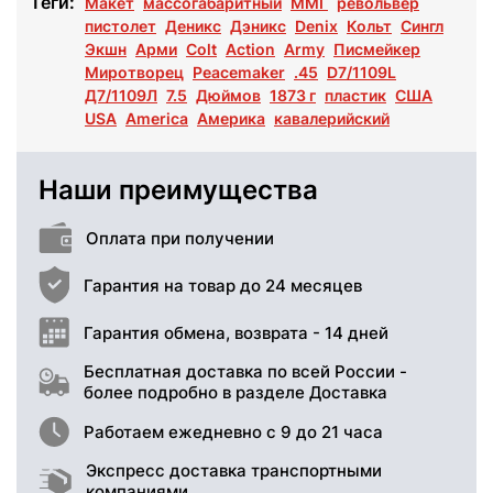
Теги:
Макет
массогабаритный
ММГ
револьвер
пистолет
Деникс
Дэникс
Denix
Кольт
Сингл
Экшн
Арми
Colt
Action
Army
Писмейкер
Миротворец
Peacemaker
.45
D7/1109L
Д7/1109Л
7.5
Дюймов
1873 г
пластик
США
USA
America
Америка
кавалерийский
Наши преимущества
Оплата при получении
Гарантия на товар до 24 месяцев
Гарантия обмена, возврата - 14 дней
Бесплатная доставка по всей России -
более подробно в разделе Доставка
Работаем ежедневно с 9 до 21 часа
Экспресс доставка транспортными
компаниями