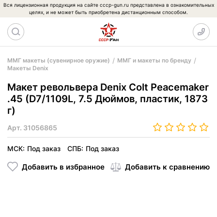
Вся лицензионная продукция на сайте cccp-gun.ru представлена в ознакомительных
целях, и не может быть приобретена дистанционным способом.
ММГ макеты (сувенирное оружие)
ММГ и макеты по бренду
Макеты Denix
Макет револьвера Denix Colt Peacemaker
.45 (D7/1109L, 7.5 Дюймов, пластик, 1873
г)
Арт.
31056865
МСК:
Под заказ
СПБ:
Под заказ
Добавить в избранное
Добавить к сравнению