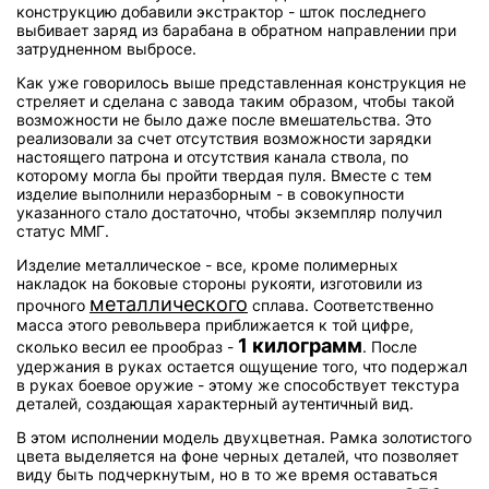
конструкцию добавили экстрактор - шток последнего
выбивает заряд из барабана в обратном направлении при
затрудненном выбросе.
Как уже говорилось выше представленная конструкция не
стреляет и сделана с завода таким образом, чтобы такой
возможности не было даже после вмешательства. Это
реализовали за счет отсутствия возможности зарядки
настоящего патрона и отсутствия канала ствола, по
которому могла бы пройти твердая пуля. Вместе с тем
изделие выполнили неразборным - в совокупности
указанного стало достаточно, чтобы экземпляр получил
статус ММГ.
Изделие металлическое - все, кроме полимерных
накладок на боковые стороны рукояти, изготовили из
металлического
прочного
сплава. Соответственно
масса этого револьвера приближается к той цифре,
1 килограмм
сколько весил ее прообраз -
. После
удержания в руках остается ощущение того, что подержал
в руках боевое оружие - этому же способствует текстура
деталей, создающая характерный аутентичный вид.
В этом исполнении модель двухцветная. Рамка золотистого
цвета выделяется на фоне черных деталей, что позволяет
виду быть подчеркнутым, но в то же время оставаться