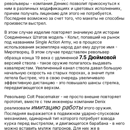
револьверы - компания Деникс позволит прикоснуться к
ним в различных модификациях и цветовых исполнениях,
причем получать лицензию для этого не потребуется.
Последнее возможно за счет того, что макеты не способны
произвести выстрел.
В этом случае изделие повторяет значимую для истории
Соединенных Штатов модель - Кольт, попавший на рынок
под названием Single Action Army, но в процессе
использования экземпляра народ дал ему другое имя -
Миротворец. В этом случае представлен револьвер
7.5 Дюймовой
образца конца 19 века с удлиненной
версией ствола - такое оружие полагалось выдавать
кавалеристам. Увеличенный канал ствола давал большую
начальную скорость на старых порохах, а значит пуля
летела быстрее, что в свою очередь увеличивало
эффективную дистанцию - это повышало шансы стрелка,
передвигающегося верхом.
Револьвер Colt Peacemaker - не просто внешне повторяет
прототип, вместе с тем инженеры компании Denix
имитацию работы
реализовали
этого оружия.
Последняя выражается в подвижном ударно-спусковом
механизме, одинарный тип которого потребует взвода
курка перед выстрелом, и двигающегося барабана - в него
можно вставить муляж патронов. Для них же в