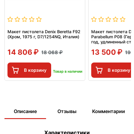
Макет пистолета Denix Beretta F92
Макет пистолета De
(Хром, 1975 г, D7/1254NQ, Италия)
Parabellum P08 (Гер
год, удлиненный ств
14 806
13 500
18 068
19 
В корзину
В корзину
Товар в наличии
Описание
Отзывы
Комментарии
Характеристики