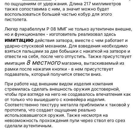
по ощущениям от удержания. Длина 217 миллиметров
также сопоставима с ним, а значит можно будет
воспользоваться большей частью кобур для этого
пистолета.
Люгер парабеллум Р 08 ММГ не только аутентичен внешне,
но и функционален - изготовитель реализовал здесь
имитацию
действия затвора, вместе с чем работает и
ударно-спусковой механизм. Для взведения необходимо
взяться пальцами за две бобышки с накаткой на затворе и
отвести на себя, после чего отпустить. Также присутствует
8 местного
имитация
магазина, вытаскиваемый из
рамки после нажатия кнопки - в нем присутствует
подаватель, который получится отвести вниз.
При работе над внешним видом изделия компания
стремилась сделать внешность оружия достоверной,
чтобы при взгляде на него не создавалось впечатления как
от только что вышедшего с конвейера изделия.
Соответственно текстуру металла приблизили к таковой у
прототипа, что создает ощущение реально
использовавшегося оружия. Также несмотря на
невозможность прохождения пули через ствол его срез
сделали аутентичным.