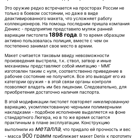
Это оружие редко встречается на просторах России не
только в боевом состоянии, но даже в виде
деактивированного макета, что усложняет работу
коллекционеров. На помощь последним пришла компания
Деникс - предприятие представило муляж ранней
1898 года
вариации пистолета
. В то время образцом
активно пользовалась полиция, вместе с чем он
постепенно занимал свое место в армии.
Макет считается таковым ввиду невозможности
произведения выстрела, т.к. ствол, затвор и иные
механизмы представляют собой имитацию - ММГ
изготовлен таким с нуля, соответственно приведение в
рабочее состояние не получится. Все это выводит его из
категории оружия - в этой связи органы контроля
позволяют владеть им без лицензии. Следовательно, для
приобретения достаточно наличия паспорта.
В этой модификации пистолет повторяет
никелированную
вариацию, укомплектованную черными полимерными
накладками - подобное исполнение выделяется на фоне
стандартного Люгера, но в то же время остается
практичным в плане эксплуатации. Конструкцию
металла
выполнили из
, что придало ей прочность и вес
900 грамм
- масса
приближает макет Denix к прототипу