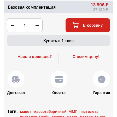
13 596
Базовая комплектация
27 129
1
В корзину
Купить в 1 клик
Нашли дешевле?
Снизим цену!
Доставка
Оплата
Гарантия
Теги:
макет
массогабаритный
ММГ
пистолета
пистолет
Denix
деникс
люгер
люгера
Luger