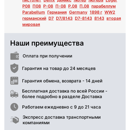
P08
П08
P-08
П-08
P.08
П.08
парабеллум
Parabellum
Германия
Germany
1898 г
WW2
германский
D7
D7/8143
D7-8143
8143
вторая
мировая
Наши преимущества
Оплата при получении
Гарантия на товар до 24 месяцев
Гарантия обмена, возврата - 14 дней
Бесплатная доставка по всей России -
более подробно в разделе Доставка
Работаем ежедневно с 9 до 21 часа
Экспресс доставка транспортными
компаниями