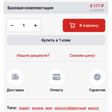
6 177
Базовая комплектация
17 971
1
В корзину
Купить в 1 клик
Нашли дешевле?
Снизим цену!
Доставка
Оплата
Гарантия
Теги:
макет
муляж
ммг
массогабаритный
массо