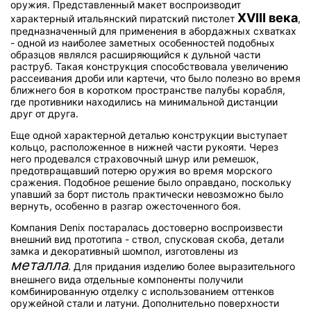
оружия. Представленный макет воспроизводит
XVIII века
характерный итальянский пиратский пистолет
,
предназначенный для применения в абордажных схватках
- одной из наиболее заметных особенностей подобных
образцов являлся расширяющийся к дульной части
раструб. Такая конструкция способствовала увеличению
рассеивания дроби или картечи, что было полезно во время
ближнего боя в коротком пространстве палубы корабля,
где противники находились на минимальной дистанции
друг от друга.
Еще одной характерной деталью конструкции выступает
кольцо, расположенное в нижней части рукояти. Через
него продевался страховочный шнур или ремешок,
предотвращавший потерю оружия во время морского
сражения. Подобное решение было оправдано, поскольку
упавший за борт пистоль практически невозможно было
вернуть, особенно в разгар ожесточенного боя.
Компания Denix постаралась достоверно воспроизвести
внешний вид прототипа - ствол, спусковая скоба, детали
замка и декоративный шомпол, изготовлены из
металла
. Для придания изделию более выразительного
внешнего вида отдельные компоненты получили
комбинированную отделку с использованием оттенков
оружейной стали и латуни. Дополнительно поверхности