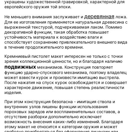
украшены художественной гравировкой, характерной для
европейского оружия той эпохи.
деревянная
Не меньшего внимания заслуживает и
ложа.
Для ее изготовления применяется натуральная древесина с
выраженной текстурой, подчеркиваемая лаком. Помимо
декоративной функции, такая обработка повышает
устойчивость материала к воздействию влаги и
способствует сохранению привлекательного внешнего вида
в течение продолжительного времени.
Кремниевый пистолет макет интересен не только с точки
зрения коллекционной ценности, но и благодаря наличию
подвижных
механизмов. Конструкция повторяет
функцию ударно-спускового механизма, поэтому владелец
может взвести курок и произвести имитацию выстрела.
После нажатия на спуск курок освобождается и совершает
характерное движение, повышая степень реалистичности
изделия.
При этом конструкция безопасна - имитация ствола и
внутренних узлов лишены функции использования
пороховых зарядов или воспламенительных составов, а
отсутствие разборки дополнительно исключает
возможность внесения каких-либо изменений. Благодаря
этому макет не относится к категории оружия и может
свободно приобретаться без оформления лицензии или