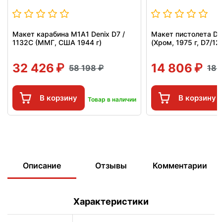
Макет карабина M1A1 Denix D7 /
Макет пистолета Den
1132C (ММГ, США 1944 г)
(Хром, 1975 г, D7/1
32 426
14 806
58 198
18 
В корзину
В корзину
Товар в наличии
Описание
Отзывы
Комментарии
Характеристики