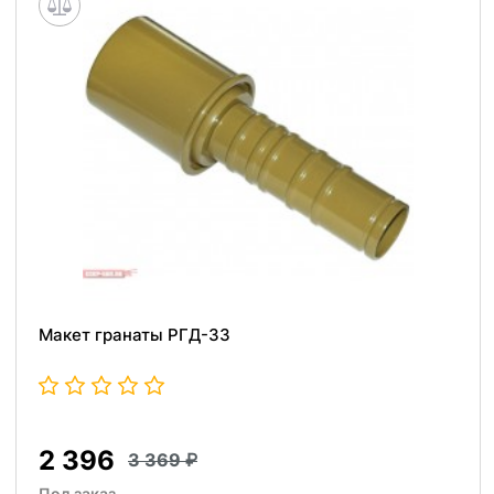
Макет гранаты РГД-33
2 396
3 369
Под заказ