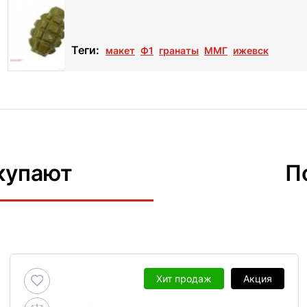
Теги:
макет
Ф1
гранаты
ММГ
ижевск
купают
П
Хит продаж
Акция