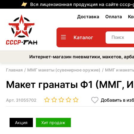
Вся лицензионная продукция на сайте cccp-
Доставка
Оплата
Ко
Каталог
Интернет-магазин пневматики, макетов, арба
Главная
ММГ макеты (сувенирное оружие)
ММГ и макеты
Макет гранаты Ф1 (ММГ, 
Добавить в из
Арт.
31055702
Акция
Хит продаж