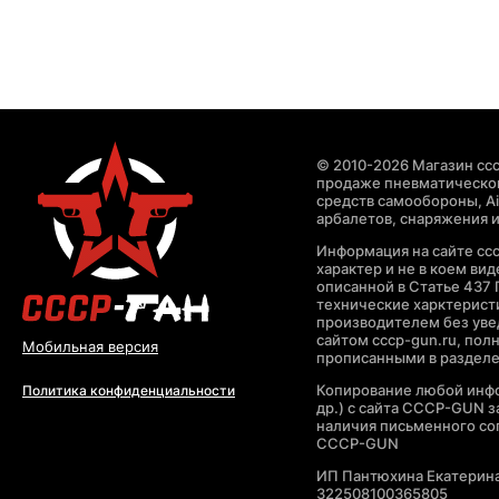
© 2010-2026 Магазин ccc
продаже пневматическог
средств самообороны, Air
арбалетов, снаряжения и
Информация на сайте cc
характер и не в коем ви
описанной в Статье 437 
технические харктерист
производителем без уве
сайтом cccp-gun.ru, пол
Мобильная версия
прописанными в раздел
Копирование любой инфо
Политика конфиденциальности
др.) с сайта CCCP-GUN 
наличия письменного со
CCCP-GUN
ИП Пантюхина Екатерин
322508100365805