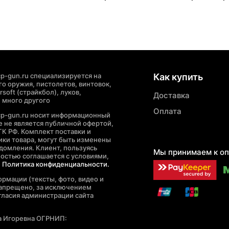
p-gun.ru специализируется на
Как купить
о оружия, пистолетов, винтовок,
soft (страйкбол), луков,
Доставка
 много другого
Оплата
cp-gun.ru носит информационный
де не является публичной офертой,
ГК РФ. Комплект поставки и
ики товара, могут быть изменены
домления. Клиент, пользуясь
Мы принимаем к оп
ностью соглашается с условиями,
е
Политика конфиденциальности.
рмации (тексты, фото, видео и
запрещено, за исключением
гласия администрации сайта
а Игоревна ОГРНИП: