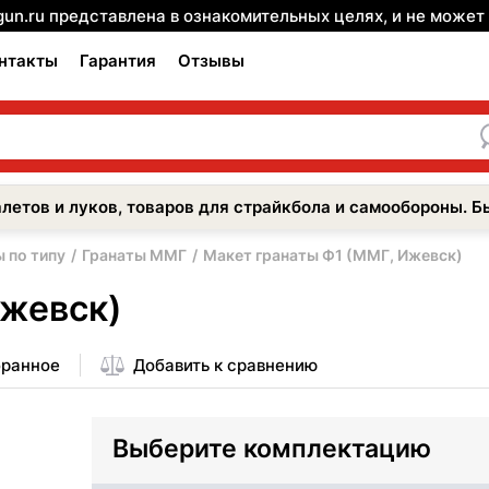
gun.ru представлена в ознакомительных целях, и не може
нтакты
Гарантия
Отзывы
летов и луков, товаров для страйкбола и самообороны. Б
 по типу
Гранаты ММГ
Макет гранаты Ф1 (ММГ, Ижевск)
Ижевск)
бранное
Добавить к сравнению
Выберите комплектацию