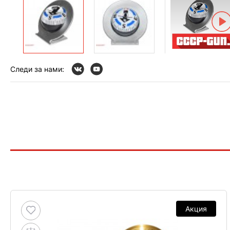
Следи за нами:
Акция