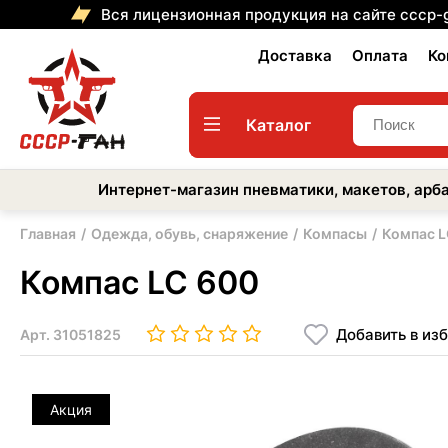
Вся лицензионная продукция на сайте cccp-
Доставка
Оплата
Ко
Каталог
Интернет-магазин пневматики, макетов, арба
Главная
Одежда, обувь, снаряжение
Компасы
Компас L
Компас LC 600
Добавить в из
Арт.
31051825
Акция