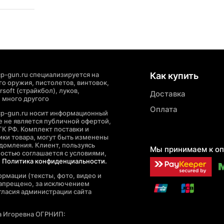
p-gun.ru специализируется на
Как купить
о оружия, пистолетов, винтовок,
soft (страйкбол), луков,
Доставка
 много другого
Оплата
cp-gun.ru носит информационный
де не является публичной офертой,
ГК РФ. Комплект поставки и
ики товара, могут быть изменены
домления. Клиент, пользуясь
Мы принимаем к оп
ностью соглашается с условиями,
е
Политика конфиденциальности.
рмации (тексты, фото, видео и
запрещено, за исключением
гласия администрации сайта
а Игоревна ОГРНИП: