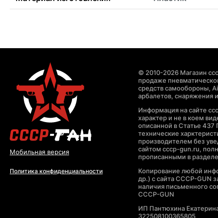
© 2010-2026 Магазин ccc
продаже пневматическог
средств самообороны, Air
арбалетов, снаряжения и
Информация на сайте cc
характер и не в коем ви
описанной в Статье 437 
технические харктерист
производителем без уве
сайтом cccp-gun.ru, пол
Мобильная версия
прописанными в раздел
Копирование любой инфо
Политика конфиденциальности
др.) с сайта CCCP-GUN 
наличия письменного со
CCCP-GUN
ИП Пантюхина Екатерин
322508100365805