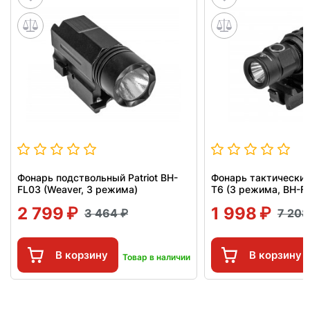
Фонарь подствольный Patriot BH-
Фонарь тактический 
FL03 (Weaver, 3 режима)
Т6 (3 режима, BH-F
2 799
1 998
3 464
7 20
В корзину
В корзину
Товар в наличии