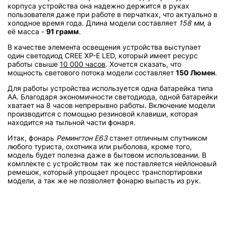
корпуса устройства она надежно держится в руках
пользователя даже при работе в перчатках, что актуально в
холодное время года. Длина модели составляет
158 мм
, а
её масса -
91 грамм
.
В качестве элемента освещения устройства выступает
один светодиод CREE XP-E LED, который имеет ресурс
работы свыше
10 000 часов
. Хочется сказать, что
мощность светового потока модели составляет
150 Люмен
.
Для работы устройства используется одна батарейка типа
АА. Благодаря экономичности светодиода, одной батарейки
хватает на 8 часов непрерывно работы. Включение модели
производится с помощью резиновой клавиши, которая
находится на тыльной части фонаря.
Итак, фонарь
Ремингтон Е63
станет отличным спутником
любого туриста, охотника или рыболова, кроме того,
модель будет полезна даже в бытовом использовании. В
комплекте с устройством так же поставляется нейлоновый
ремешок, который упрощает процесс транспортировки
модели, а так же не позволяет фонарю выпасть из рук.