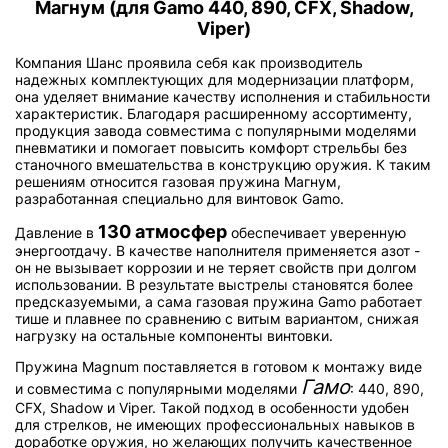
Магнум (для Gamo 440, 890, CFX, Shadow,
Viper)
Компания Шанс проявила себя как производитель
надежных комплектующих для модернизации платформ,
она уделяет внимание качеству исполнения и стабильности
характеристик. Благодаря расширенному ассортименту,
продукция завода совместима с популярными моделями
пневматики и помогает повысить комфорт стрельбы без
станочного вмешательства в конструкцию оружия. К таким
решениям относится газовая пружина Магнум,
разработанная специально для винтовок Gamo.
130 атмосфер
Давление в
обеспечивает уверенную
энергоотдачу. В качестве наполнителя применяется азот -
он не вызывает коррозии и не теряет свойств при долгом
использовании. В результате выстрелы становятся более
предсказуемыми, а сама газовая пружина Gamo работает
тише и плавнее по сравнению с витым вариантом, снижая
нагрузку на остальные компоненты винтовки.
Пружина Magnum поставляется в готовом к монтажу виде
Гамо
и совместима с популярными моделями
: 440, 890,
CFX, Shadow и Viper. Такой подход в особенности удобен
для стрелков, не имеющих профессиональных навыков в
доработке оружия, но желающих получить качественное