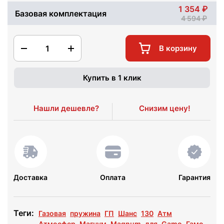
1 354
Базовая комплектация
4 594
1
В корзину
Купить в 1 клик
Нашли дешевле?
Снизим цену!
Доставка
Оплата
Гарантия
Теги:
Газовая
пружина
ГП
Шанс
130
Атм
Атмосфер
Магнум
Magnum
для
Gamo
Гамо