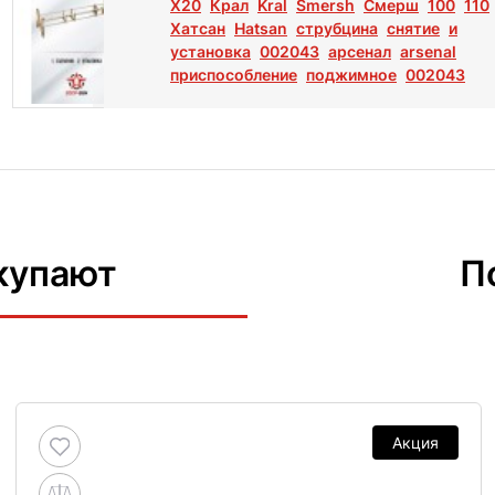
X20
Крал
Kral
Smersh
Смерш
100
110
Хатсан
Hatsan
струбцина
снятие
и
установка
002043
арсенал
arsenal
приспособление
поджимное
002043
купают
П
Акция