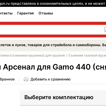
gun.ru представлена в ознакомительных целях, и не може
нтакты
Гарантия
Отзывы
летов и луков, товаров для страйкбола и самообороны. Б
танки (съемники пружины) для оружия
Съемник газовой пруж
Арсенал для Gamo 440 (снят
збранное
Добавить к сравнению
Выберите комплектацию