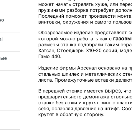
может начать стрелять хуже, или пере
пружинами разборка потребует дополн
Последний поможет произвести монта
но-
винтовки, окружения и самого пользов
Обозреваемое изделие представляет с
газов
которой можно работать как с
al
размеры станка подобрали таким обра
Хатсан, Стоеджеры Х10-20 серий, моде
Гамо 440.
ные
Изделие фирмы Арсенал основано на 
стальных шпилек и металлических сте
листа. Промежуточные вставки делают
вырез
В передней стенке имеется
, чт
предварительного демонтажа ствольно
станке без ложи и крутят винт с пласт
себя, ослабляя давление на штифт. Соо
крутят в обратную сторону.