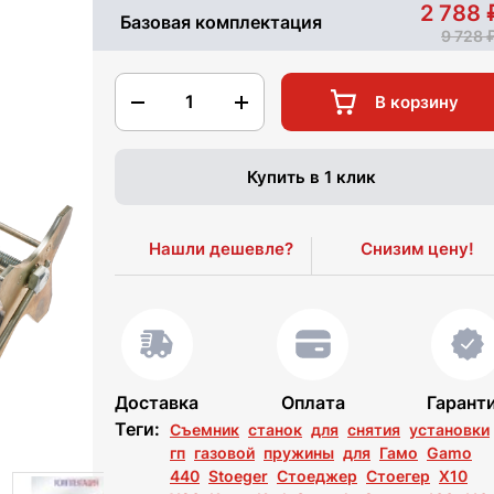
2 788
Базовая комплектация
9 728
1
В корзину
Купить в 1 клик
Нашли дешевле?
Снизим цену!
Доставка
Оплата
Гарант
Теги:
Съемник
станок
для
снятия
установки
гп
газовой
пружины
для
Гамо
Gamo
440
Stoeger
Стоеджер
Стоегер
X10