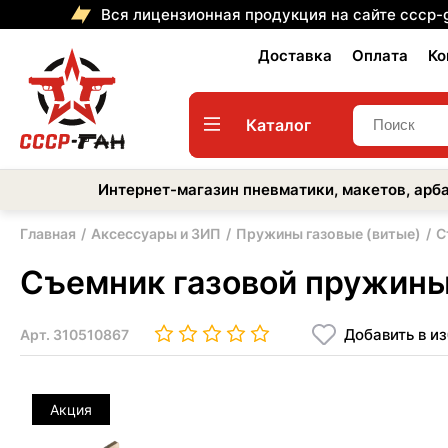
Вся лицензионная продукция на сайте cccp-
Доставка
Оплата
Ко
Каталог
Интернет-магазин пневматики, макетов, арба
Главная
Аксессуары и ЗИП
Пружины газовые (витые)
С
Съемник газовой пружины 
Добавить в и
Арт.
310510867
Акция