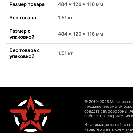
Размер товара
484 x 126 x 116 мм
Вес товара
1.51 кг
Размер с
484 x 126 x 116 мм
упаковкой
Вес товара с
1.51 кг
упаковкой
© 2010-2026 Магазин ccc
продаже пневматическог
средств самообороны, Air
арбалетов, снаряжения и
Информация на сайте cc
характер и не в коем ви