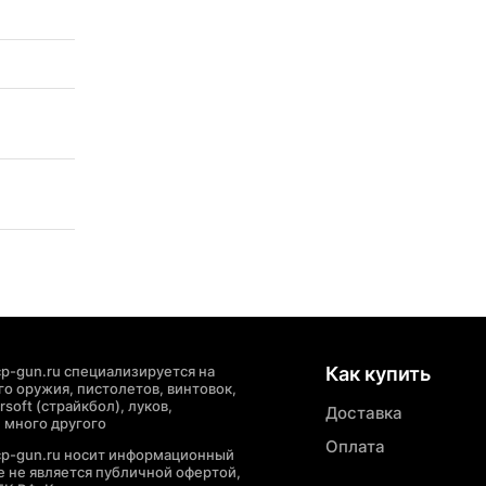
p-gun.ru специализируется на
Как купить
о оружия, пистолетов, винтовок,
soft (страйкбол), луков,
Доставка
 много другого
Оплата
cp-gun.ru носит информационный
де не является публичной офертой,