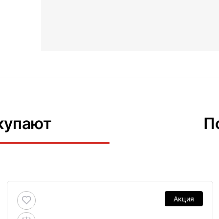
купают
П
Акция