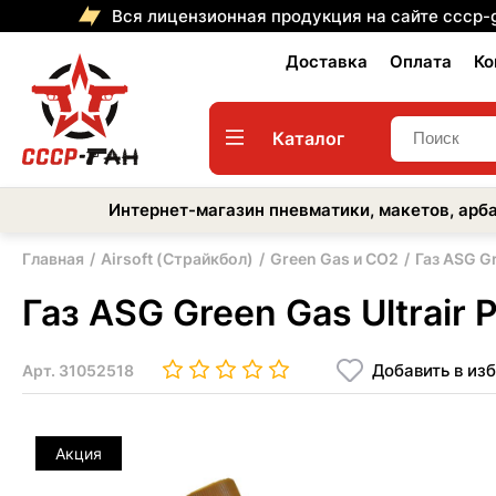
Вся лицензионная продукция на сайте cccp-
Доставка
Оплата
Ко
Каталог
Интернет-магазин пневматики, макетов, арба
Главная
Airsoft (Страйкбол)
Green Gas и CO2
Газ ASG Gr
Газ ASG Green Gas Ultrair 
Добавить в из
Арт.
31052518
Акция