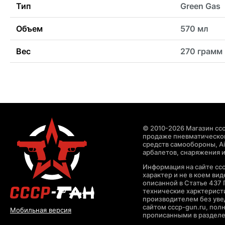
Тип
Green Gas
Объем
570 мл
Вес
270 грамм
© 2010-2026 Магазин ccc
продаже пневматическог
средств самообороны, Air
арбалетов, снаряжения и
Информация на сайте cc
характер и не в коем ви
описанной в Статье 437 
технические харктерист
производителем без уве
сайтом cccp-gun.ru, пол
Мобильная версия
прописанными в раздел