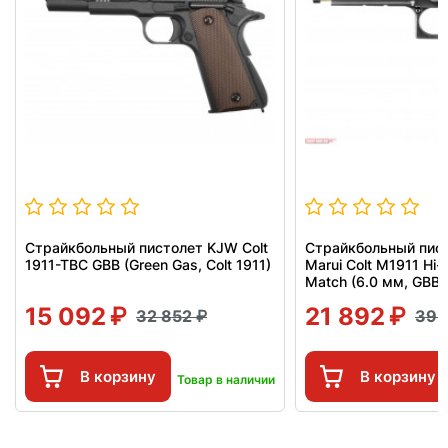
Страйкбольный пистолет KJW Colt
Страйкбольный пист
1911-TBC GBB (Green Gas, Colt 1911)
Marui Colt M1911 Hi-
Match (6.0 мм, GBB)
15 092
21 892
32 852
39 
В корзину
В корзину
Товар в наличии