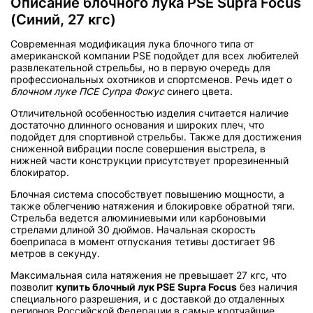
Описание блочного лука PSE Supra Focus
(Синий, 27 кгс)
Современная модификация лука блочного типа от
американской компании PSE подойдет для всех любителей
развлекательной стрельбы, но в первую очередь для
профессиональных охотников и спортсменов. Речь идет о
блочном луке ПСЕ Супра Фокус
синего цвета.
Отличительной особенностью изделия считается наличие
достаточно длинного основания и широких плеч, что
подойдет для спортивной стрельбы. Также для достижения
сниженной вибрации после совершения выстрела, в
нижней части конструкции присутствует прорезиненный
блокиратор.
Блочная система способствует повышению мощности, а
также облегчению натяжения и блокировке обратной тяги.
Стрельба ведется алюминиевыми или карбоновыми
стрелами длиной 30 дюймов. Начальная скорость
боеприпаса в момент отпускания тетивы достигает 96
метров в секунду.
Максимальная сила натяжения не превышает 27 кгс, что
позволит
купить блочный лук PSE Supra Focus
без наличия
специального разрешения, и с доставкой до отдаленных
регионов Российской Федерации в самые кротчайшие