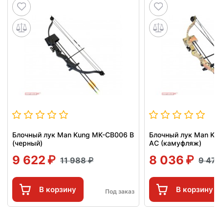
Блочный лук Man Kung MK-CB006 B
Блочный лук Man K
(черный)
AC (камуфляж)
9 622
8 036
11 988
9 47
В корзину
В корзину
Под заказ