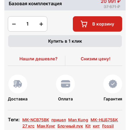
20 991
Базовая комплектация
37 671
1
В корзину
Купить в 1 клик
Нашли дешевле?
Снизим цену!
Доставка
Оплата
Гарантия
Теги:
MK-NCB75BK
прицел
Man Kung
МК-НЦБ75БК
27 кгс
Ман Кунг
Блочный лук
Kit
кит
Fossil