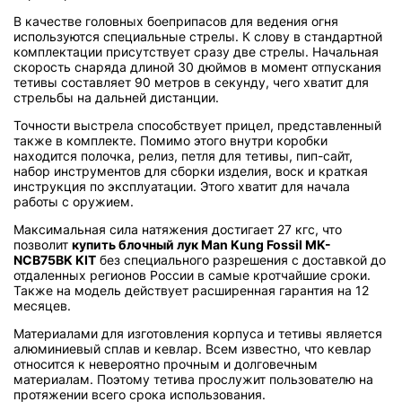
В качестве головных боеприпасов для ведения огня
используются специальные стрелы. К слову в стандартной
комплектации присутствует сразу две стрелы. Начальная
скорость снаряда длиной 30 дюймов в момент отпускания
тетивы составляет 90 метров в секунду, чего хватит для
стрельбы на дальней дистанции.
Точности выстрела способствует прицел, представленный
также в комплекте. Помимо этого внутри коробки
находится полочка, релиз, петля для тетивы, пип-сайт,
набор инструментов для сборки изделия, воск и краткая
инструкция по эксплуатации. Этого хватит для начала
работы с оружием.
Максимальная сила натяжения достигает 27 кгс, что
позволит
купить блочный лук Man Kung Fossil MK-
NCB75BK KIT
без специального разрешения с доставкой до
отдаленных регионов России в самые кротчайшие сроки.
Также на модель действует расширенная гарантия на 12
месяцев.
Материалами для изготовления корпуса и тетивы является
алюминиевый сплав и кевлар. Всем известно, что кевлар
относится к невероятно прочным и долговечным
материалам. Поэтому тетива прослужит пользователю на
протяжении всего срока использования.