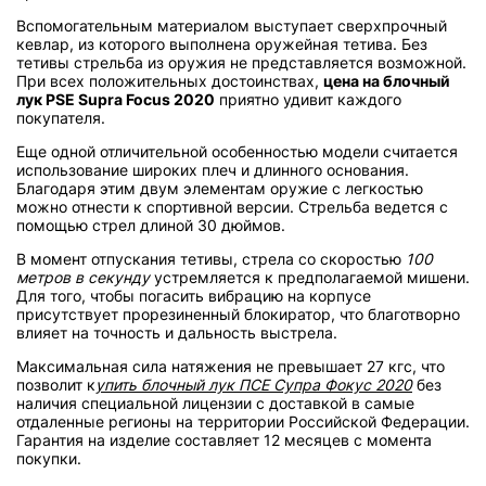
Вспомогательным материалом выступает сверхпрочный
кевлар, из которого выполнена оружейная тетива. Без
тетивы стрельба из оружия не представляется возможной.
При всех положительных достоинствах,
цена на блочный
лук PSE Supra Focus 2020
приятно удивит каждого
покупателя.
Еще одной отличительной особенностью модели считается
использование широких плеч и длинного основания.
Благодаря этим двум элементам оружие с легкостью
можно отнести к спортивной версии. Стрельба ведется с
помощью стрел длиной 30 дюймов.
В момент отпускания тетивы, стрела со скоростью
100
метров в секунду
устремляется к предполагаемой мишени.
Для того, чтобы погасить вибрацию на корпусе
присутствует прорезиненный блокиратор, что благотворно
влияет на точность и дальность выстрела.
Максимальная сила натяжения не превышает 27 кгс, что
позволит к
упить блочный лук ПСЕ Супра Фокус 2020
без
наличия специальной лицензии с доставкой в самые
отдаленные регионы на территории Российской Федерации.
Гарантия на изделие составляет 12 месяцев с момента
покупки.