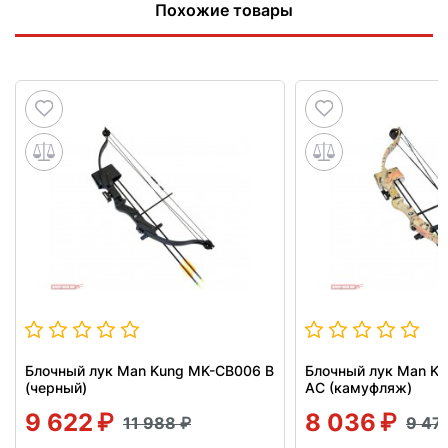
Похожие товары
Блочный лук Man Kung MK-CB006 B
Блочный лук Man K
(черный)
AC (камуфляж)
9 622
8 036
11 988
9 47