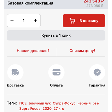
243 548
Базовая комплектация
273 089
1
В корзину
Купить в 1 клик
Нашли дешевле?
Снизим цену!
Доставка
Оплата
Гарантия
Теги:
ПСЕ
Блочный лук
Супра Фокус
черный
pse
Supra Focus
2020
27 кгс