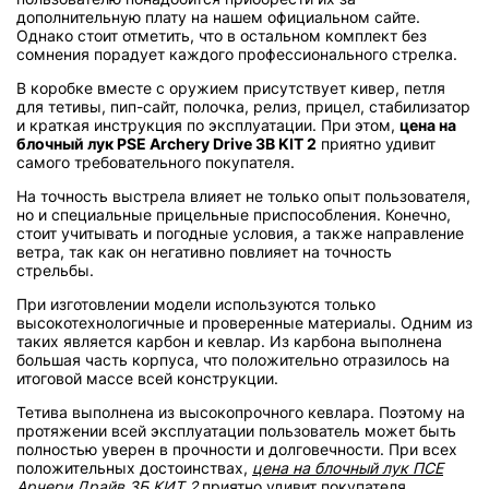
дополнительную плату на нашем официальном сайте.
Однако стоит отметить, что в остальном комплект без
сомнения порадует каждого профессионального стрелка.
В коробке вместе с оружием присутствует кивер, петля
для тетивы, пип-сайт, полочка, релиз, прицел, стабилизатор
и краткая инструкция по эксплуатации. При этом,
цена на
блочный лук PSE Archery Drive 3B KIT 2
приятно удивит
самого требовательного покупателя.
На точность выстрела влияет не только опыт пользователя,
но и специальные прицельные приспособления. Конечно,
стоит учитывать и погодные условия, а также направление
ветра, так как он негативно повлияет на точность
стрельбы.
При изготовлении модели используются только
высокотехнологичные и проверенные материалы. Одним из
таких является карбон и кевлар. Из карбона выполнена
большая часть корпуса, что положительно отразилось на
итоговой массе всей конструкции.
Тетива выполнена из высокопрочного кевлара. Поэтому на
протяжении всей эксплуатации пользователь может быть
полностью уверен в прочности и долговечности. При всех
положительных достоинствах,
цена на блочный лук ПСЕ
Арчери Драйв 3Б КИТ 2
приятно удивит покупателя.