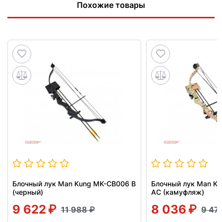
Похожие товары
Блочный лук Man Kung MK-CB006 B
Блочный лук Man K
(черный)
AC (камуфляж)
9 622
8 036
11 988
9 47