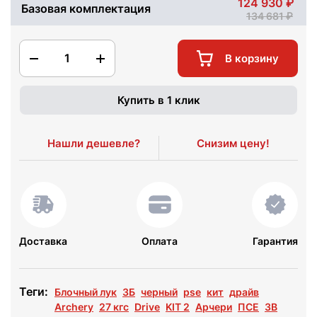
124 930
Базовая комплектация
134 681
1
В корзину
Купить в 1 клик
Нашли дешевле?
Снизим цену!
Доставка
Оплата
Гарантия
Теги:
Блочный лук
3Б
черный
pse
кит
драйв
Archery
27 кгс
Drive
KIT 2
Арчери
ПСЕ
3B