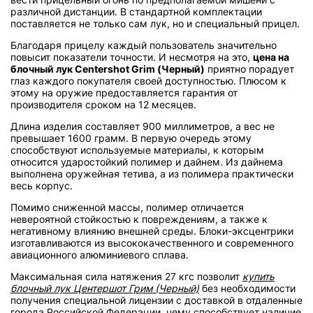
различной дистанции. В стандартной комплектации
поставляется не только сам лук, но и специальный прицел.
Благодаря прицелу каждый пользователь значительно
повысит показатели точности. И несмотря на это,
цена на
блочный лук Centershot Grim (Черный)
приятно порадует
глаз каждого покупателя своей доступностью. Плюсом к
этому на оружие предоставляется гарантия от
производителя сроком на 12 месяцев.
Длина изделия составляет 900 миллиметров, а вес не
превышает 1600 грамм. В первую очередь этому
способствуют используемые материалы, к которым
относится ударостойкий полимер и дайнем. Из дайнема
выполнена оружейная тетива, а из полимера практически
весь корпус.
Помимо сниженной массы, полимер отличается
невероятной стойкостью к повреждениям, а также к
негативному влиянию внешней среды. Блоки-эксцентрики
изготавливаются из высококачественного и современного
авиационного алюминиевого сплава.
Максимальная сила натяжения 27 кгс позволит
купить
блочный лук Центершот Грим (Черный)
без необходимости
получения специальной лицензии с доставкой в отдаленные
города Российской Федерации, чему способствует наличие