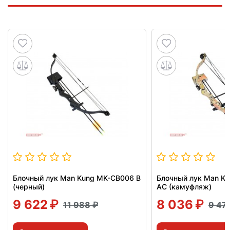
Блочный лук Man Kung MK-CB006 B
Блочный лук Man K
(черный)
AC (камуфляж)
9 622
8 036
11 988
9 47