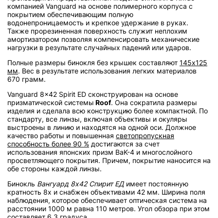
компанией Vanguard на основе полимерного корпуса с
покрытием обеспечивающим полную
водонепроницаемость и крепкое удержание в руках.
Также прорезиненная поверхность служит неплохим
амортизатором позволяя компенсировать механические
нагрузки в результате случайных падений или ударов.
Полные размеры бинокля без крышек составляют
145х125
мм
. Вес в результате использования легких материалов
670 грамм.
Vanguard 8x42 Spirit ED сконструирован на основе
призматической системы
Roof
. Она сократила размеры
изделия и сделала всю конструкцию более компактной. По
стандарту, все линзы, включая объективы и окуляры
выстроены в линию и находятся на одной оси. Должное
качество работы и повышенная
светопропускная
способность более 90 %
достигаются за счет
использования японских призм BaK-4 и многослойного
просветляющего покрытия. Причем, покрытие наносится на
обе стороны каждой линзы.
Бинокль
Вангуард 8х42 Спирит ЕД
имеет постоянную
кратность 8х и снабжен объективами 42 мм. Ширина поля
наблюдения, которое обеспечивает оптическая система на
расстоянии 1000 м равна 110 метров. Угол обзора при этом
составляет 6.3 градуса.