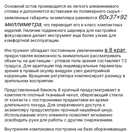
Основной остов производится из легкого алюминиевого
сплава и дополняется вставками из полимерного сырья -
60x37x92
заявленные габариты экземпляра равняются
миллиметра
, что переводит его в класс компактных
изделий. Наличие подвижного шарнира для настройки
фокусировки делает инструмент еще более узким для
комфортной эксплуатации.
в 8 крат
Инструмент обладает постоянным увеличением
,
предоставляя возможность внимательно рассматривать
объекты на дистанции - угловое поле зрения составляет 7.2
градуса. Для адаптации под индивидуальные параметры
зрения в правый окуляр внедрен узел диоптрийной
коррекции. Вращение регулятора компенсирует разницу в
зрительном восприятии.
Представленный бинокль 8 кратный предусматривает в
комплекте плотный тканевый чехол, оберегающий стекла
от контакта с посторонними предметами во время
длительного похода. Для оперативного доступа к
экземпляру предусмотрен прочный нашейный шнур.
Использование этого элемента позволяет мгновенно
освободить руки для работы с другим снаряжением.
Внутренняя компоновка построена на базе оборачивающих