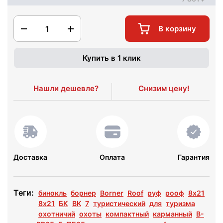
1
В корзину
Купить в 1 клик
Нашли дешевле?
Снизим цену!
Доставка
Оплата
Гарантия
Теги:
бинокль
борнер
Borner
Roof
руф
рооф
8x21
8х21
БК
BK
7
туристический
для
туризма
охотничий
охоты
компактный
карманный
B-