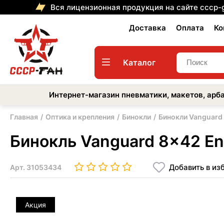
Вся лицензионная продукция на сайте cccp-
Доставка
Оплата
Ко
Каталог
Интернет-магазин пневматики, макетов, арба
Главная
Оптика и крепления
Бинокли
Бинокли Vanguard
Бинокль Vanguard 8x42 End
Добавить в из
Арт.
31053434
Акция