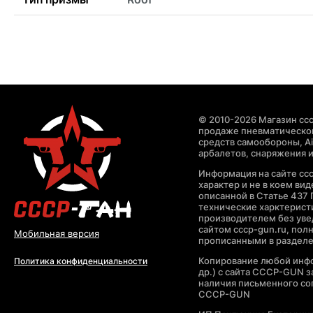
© 2010-2026 Магазин ccc
продаже пневматическог
средств самообороны, Air
арбалетов, снаряжения и
Информация на сайте cc
характер и не в коем ви
описанной в Статье 437 
технические харктерист
производителем без уве
сайтом cccp-gun.ru, пол
Мобильная версия
прописанными в раздел
Копирование любой инфо
Политика конфиденциальности
др.) с сайта CCCP-GUN 
наличия письменного со
CCCP-GUN