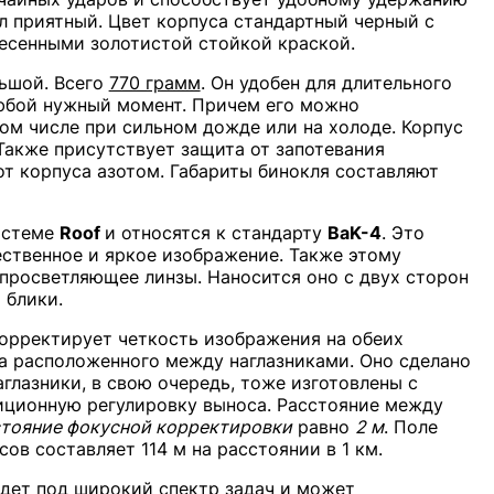
л приятный. Цвет корпуса стандартный черный с
есенными золотистой стойкой краской.
льшой. Всего
770 грамм
. Он удобен для длительного
юбой нужный момент. Причем его можно
том числе при сильном дожде или на холоде. Корпус
Также присутствует защита от запотевания
от корпуса азотом. Габариты бинокля составляют
истеме
Roof
и относятся к стандарту
BaK-4
. Это
ественное и яркое изображение. Также этому
просветляющее линзы. Наносится оно с двух сторон
 блики.
орректирует четкость изображения на обеих
а расположенного между наглазниками. Оно сделано
глазники, в свою очередь, тоже изготовлены с
иционную регулировку выноса. Расстояние между
тояние фокусной корректировки
равно
2 м
. Поле
сов составляет 114 м на расстоянии в 1 км.
дет под широкий спектр задач и может