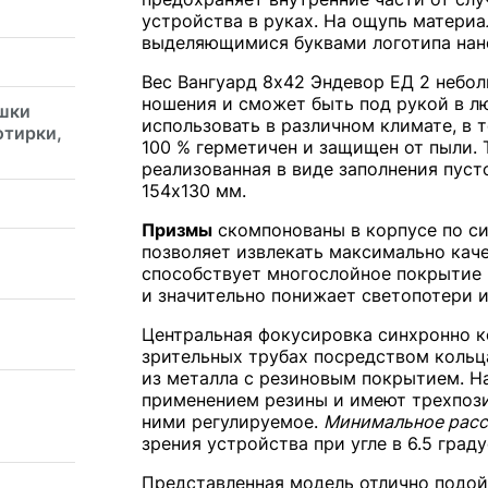
устройства в руках. На ощупь материа
выделяющимися буквами логотипа нан
Вес Вангуард 8х42 Эндевор ЕД 2 небо
ношения и сможет быть под рукой в л
ышки
использовать в различном климате, в 
отирки,
100 % герметичен и защищен от пыли. 
реализованная в виде заполнения пуст
154х130 мм.
Призмы
скомпонованы в корпусе по с
позволяет извлекать максимально кач
способствует многослойное покрытие 
и значительно понижает светопотери и
Центральная фокусировка синхронно к
зрительных трубах посредством кольц
из металла с резиновым покрытием. На
применением резины и имеют трехпоз
ними регулируемое.
Минимальное расс
зрения устройства при угле в 6.5 граду
Представленная модель отлично подой