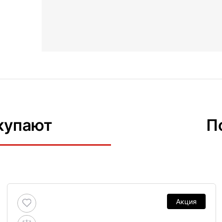
купают
П
Акция