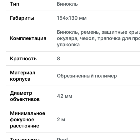
Тип
Бинокль
Габариты
154х130 мм
Бинокль, ремень, защитные кр
Комплектация
окуляра, чехол, тряпочка для пр
упаковка
Кратность
8
Материал
Обрезиненный полимер
корпуса
Диаметр
42 мм
объективов
Минимальное
фокусное
2 м
расстояние
Тип призмы
Roof