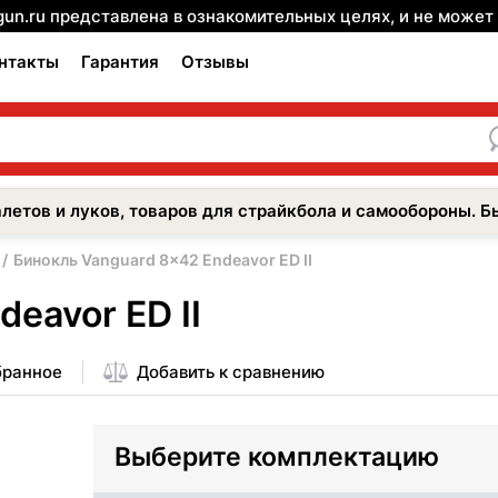
gun.ru представлена в ознакомительных целях, и не може
нтакты
Гарантия
Отзывы
летов и луков, товаров для страйкбола и самообороны. Б
Бинокль Vanguard 8x42 Endeavor ED II
eavor ED II
бранное
Добавить к сравнению
Выберите комплектацию