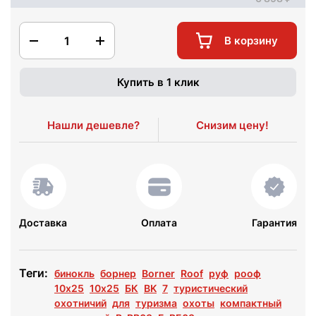
1
В корзину
Купить в 1 клик
Нашли дешевле?
Снизим цену!
Доставка
Оплата
Гарантия
Теги:
бинокль
борнер
Borner
Roof
руф
рооф
10x25
10х25
БК
BK
7
туристический
охотничий
для
туризма
охоты
компактный