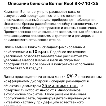
Описание бинокля Borner Roof BK-7 10x25
Компания Borner регулярно расширяет каталог
выпускаемой продукции, постепенно пополняя
специализированный раздел приборов для наблюдения.
Инженеры бренда разработали линейку технологичных и
доступных биноклей для туристов и опытных охотников.
Представленная серия включает всевозможные образцы с
отличающимися показателями кратности и размерами
применяемого оптического стекла.
Описываемый бинокль обладает фиксированным
в 10 крат
приближением
. Подобное постоянное
увеличение позволяет внимательно рассматривать
удаленные малоразмерные цели на открытых
пространствах. Поле зрения в конкретном исполнении
составляет 5.8 градуса.
BK-7
Линзы производятся из стекла марки
с пониженным
коэффициентом дисперсии - спереди размещаются
25 миллиметров
объективы диаметром
, на
поверхность которых наносится многослойное
антибликовое покрытие. Такое решение повышает
пропускание света, гарантируя детализированную и
читаемую картинку при дефиците естественного