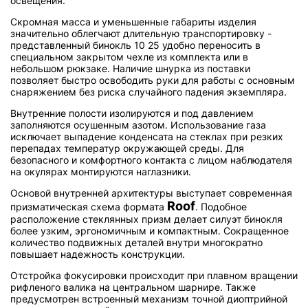
освещения.
Скромная масса и уменьшенные габариты изделия
значительно облегчают длительную транспортировку -
представленный бинокль 10 25 удобно переносить в
специальном закрытом чехле из комплекта или в
небольшом рюкзаке. Наличие шнурка из поставки
позволяет быстро освободить руки для работы с основным
снаряжением без риска случайного падения экземпляра.
Внутренние полости изолируются и под давлением
заполняются осушенным азотом. Использование газа
исключает выпадение конденсата на стеклах при резких
перепадах температур окружающей среды. Для
безопасного и комфортного контакта с лицом наблюдателя
на окулярах монтируются наглазники.
Основой внутренней архитектуры выступает современная
Roof
призматическая схема формата
. Подобное
расположение стеклянных призм делает силуэт бинокля
более узким, эргономичным и компактным. Сокращенное
количество подвижных деталей внутри многократно
повышает надежность конструкции.
Отстройка фокусировки происходит при плавном вращении
рифленого валика на центральном шарнире. Также
предусмотрен встроенный механизм точной диоптрийной