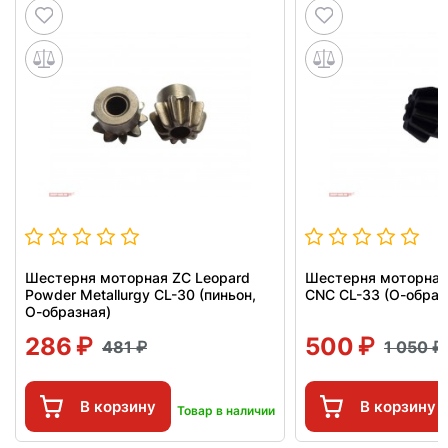
Шестерня моторная ZC Leopard
Шестерня моторная
Powder Metallurgy CL-30 (пиньон,
CNC CL-33 (О-образ
О-образная)
286
500
481
1 050
В корзину
В корзину
Товар в наличии