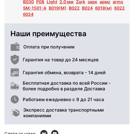
B030
P08
Light
2.0 мм
Zark
зарк
армс
arms
SM-1501-A
B019(M)
B022
B024
б019(м)
б022
б024
Наши преимущества
Оплата при получении
Гарантия на товар до 24 месяцев
Гарантия обмена, возврата - 14 дней
Бесплатная доставка по всей России -
более подробно в разделе Доставка
Работаем ежедневно с 9 до 21 часа
Экспресс доставка транспортными
компаниями
Следи за нами: