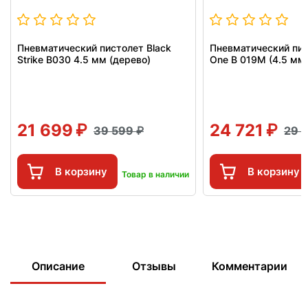
Пневматический пистолет Black
Пневматический пис
Strike B030 4.5 мм (дерево)
One B 019M (4.5 мм
21 699
24 721
39 599
29 
В корзину
В корзину
Товар в наличии
Описание
Отзывы
Комментарии