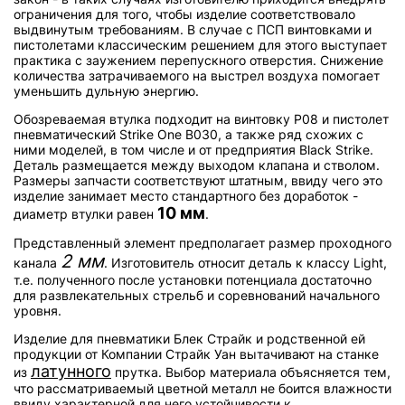
ограничения для того, чтобы изделие соответствовало
выдвинутым требованиям. В случае с ПСП винтовками и
пистолетами классическим решением для этого выступает
практика с заужением перепускного отверстия. Снижение
количества затрачиваемого на выстрел воздуха помогает
уменьшить дульную энергию.
Обозреваемая втулка подходит на винтовку P08 и пистолет
пневматический Strike One B030, а также ряд схожих с
ними моделей, в том числе и от предприятия Black Strike.
Деталь размещается между выходом клапана и стволом.
Размеры запчасти соответствуют штатным, ввиду чего это
изделие занимает место стандартного без доработок -
10 мм
диаметр втулки равен
.
Представленный элемент предполагает размер проходного
2 мм
канала
. Изготовитель относит деталь к классу Light,
т.е. полученного после установки потенциала достаточно
для развлекательных стрельб и соревнований начального
уровня.
Изделие для пневматики Блек Страйк и родственной ей
продукции от Компании Страйк Уан вытачивают на станке
латунного
из
прутка. Выбор материала объясняется тем,
что рассматриваемый цветной металл не боится влажности
ввиду характерной для него устойчивости к