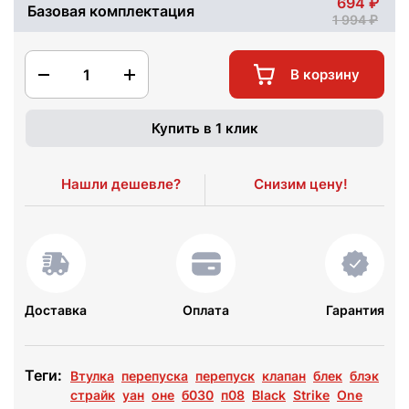
694
Базовая комплектация
1 994
1
В корзину
Купить в 1 клик
Нашли дешевле?
Снизим цену!
Доставка
Оплата
Гарантия
Теги:
Втулка
перепуска
перепуск
клапан
блек
блэк
страйк
уан
оне
б030
п08
Black
Strike
One