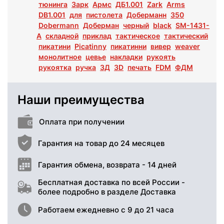
тюнинга
Зарк
Армс
ДБ1.001
Zark
Arms
DB1.001
для
пистолета
Доберманн
350
Dobermann
Доберман
черный
black
SM-1431-
A
складной
приклад
тактическое
тактический
пикатини
Picatinny
пикатинни
вивер
weaver
монолитное
цевье
накладки
рукоять
рукоятка
ручка
3Д
3D
печать
FDM
ФДМ
Наши преимущества
Оплата при получении
Гарантия на товар до 24 месяцев
Гарантия обмена, возврата - 14 дней
Бесплатная доставка по всей России -
более подробно в разделе Доставка
Работаем ежедневно с 9 до 21 часа