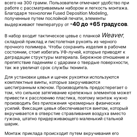
всего на 300 грамм. Пользователи отмечают удобство при
работе с рассматриваемым набором и легкость монтажа.
Благодаря технологии Fused Deposition Modeling,
полученные путем послойной печати, элементы
-40 до +65 градусов
выдерживают температуру от
.
Weaver
В набор входит тактическое цевье с планкой
,
складной приклад и пистолетная рукоять из черного
прочного полимера. Чтобы сохранить изделия в рабочем
состоянии, стоит избегать УФ-лучей, которые приводят к
деградации структуры материала. Бережное отношение и
препятствие падениям с ударами о твердые поверхности,
так же увеличат срок службы тюнинга.
Для установки цевья и щечек рукоятки используются
комплектные винты, которые закручиваются
шестигранным ключом. Производитель предостерегает о
том, что сильное затягивание крепежных элементов может
привести к расслоению пластика, поэтому монтаж нужно
производить без приложения чрезмерных физических
усилий. Фиксация цевья обеспечивается винтом, который
вкручивается в отверстие стравливания воздуха вместо
гужона, штатно придерживающего маленький стальной
шарик.
Монтаж приклада происходит путем вкручивания его