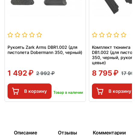
Рукоять Zark Arms DBR1.002 (для
Комплект тюнинга Z
пистолета Dobermann 350, черный)
DB1.002 (для писто
350, черный, рукоят
цевье)
1 492
8 795
2 992
17 9
В корзину
В корзину
Товар в наличии
Описание
Отзывы
Комментарии