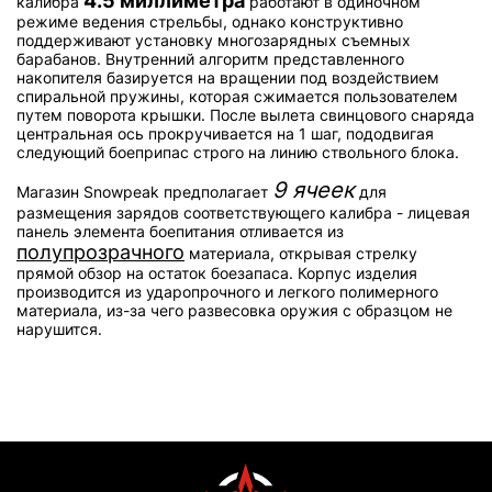
4.5 миллиметра
калибра
работают в одиночном
режиме ведения стрельбы, однако конструктивно
поддерживают установку многозарядных съемных
барабанов. Внутренний алгоритм представленного
накопителя базируется на вращении под воздействием
спиральной пружины, которая сжимается пользователем
путем поворота крышки. После вылета свинцового снаряда
центральная ось прокручивается на 1 шаг, пододвигая
следующий боеприпас строго на линию ствольного блока.
9 ячеек
Магазин Snowpeak предполагает
для
размещения зарядов соответствующего калибра - лицевая
панель элемента боепитания отливается из
полупрозрачного
материала, открывая стрелку
прямой обзор на остаток боезапаса. Корпус изделия
производится из ударопрочного и легкого полимерного
материала, из-за чего развесовка оружия с образцом не
нарушится.