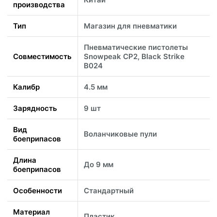
производства
Тип
Магазин для пневматики
Пневматические пистолеты
Совместимость
Snowpeak CP2, Black Strike
B024
Калибр
4.5 мм
Зарядность
9 шт
Вид
Воланчиковые пули
боеприпасов
Длина
До 9 мм
боеприпасов
Особенности
Стандартный
Материал
Пластик