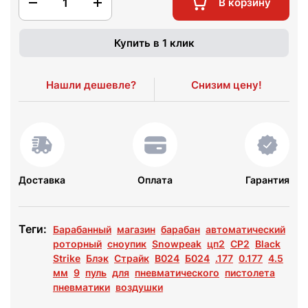
1
В корзину
Купить в 1 клик
Нашли дешевле?
Снизим цену!
Доставка
Оплата
Гарантия
Теги:
Барабанный
магазин
барабан
автоматический
роторный
сноупик
Snowpeak
цп2
CP2
Black
Strike
Блэк
Страйк
B024
Б024
.177
0.177
4.5
мм
9
пуль
для
пневматического
пистолета
пневматики
воздушки