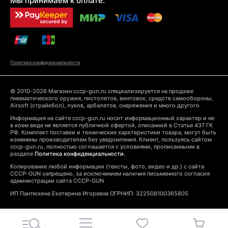
Мы принимаем к оплате:
Политика конфиденциальности
© 2010-2026 Магазин cccp-gun.ru специализируется на продаже
пневматического оружия, пистолетов, винтовок, средств самообороны,
Airsoft (страйкбол), луков, арбалетов, снаряжения и много другого
Информация на сайте cccp-gun.ru носит информационный характер и не
в коем виде не является публичной офертой, описанной в Статье 437 ГК
РФ. Комплект поставки и технические харктеристики товара, могут быть
изменены производителем без уведомления. Клиент, пользуясь сайтом
cccp-gun.ru, полностью соглашается с условиями, прописанными в
разделе
Политика конфиденциальности.
Копирование любой информации (тексты, фото, видео и др.) с сайта
CCCP-GUN запрещено, за исключением наличия письменного согласия
администрации сайта CCCP-GUN
ИП Пантюхина Екатерина Игоревна ОГРНИП: 322508100365805