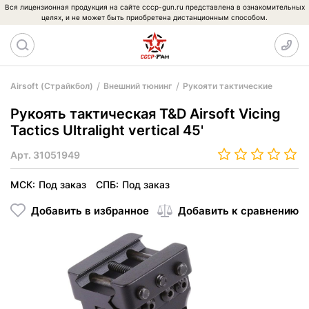
Вся лицензионная продукция на сайте cccp-gun.ru представлена в ознакомительных
целях, и не может быть приобретена дистанционным способом.
Airsoft (Страйкбол)
Внешний тюнинг
Рукояти тактические
Рукоять тактическая T&D Airsoft Vicing
Tactics Ultralight vertical 45'
Арт.
31051949
МСК:
Под заказ
СПБ:
Под заказ
Добавить в избранное
Добавить к сравнению